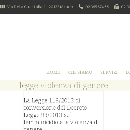
Skip
Via Della Guastalla, 1 - 20122 Milano
02.36567455
02.9
to
content
HOME
CHI SIAMO
SERVIZI
D
legge violenza di genere
La Legge 119/2013 di
conversione del Decreto
Legge 93/2013 sul
femminicidio e la violenza di
genere.