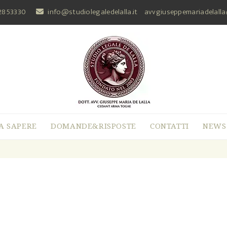
2853330
info@studiolegaledelalla.it
avvgiuseppemariadelall
A SAPERE
DOMANDE&RISPOSTE
CONTATTI
NEWS