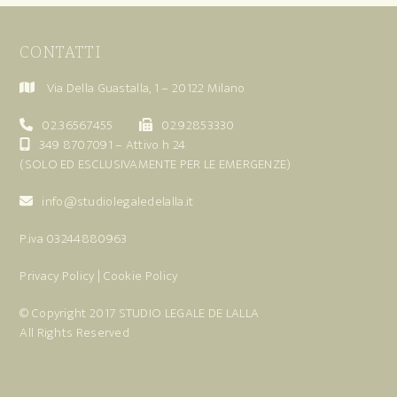
CONTATTI
Via Della Guastalla, 1 – 20122 Milano
02.36567455
02.92853330
349 8707091
– Attivo h 24
(SOLO ED ESCLUSIVAMENTE PER LE EMERGENZE)
info@studiolegaledelalla.it
P.iva 03244880963
Privacy Policy
|
Cookie Policy
© Copyright 2017
STUDIO LEGALE DE LALLA
All Rights Reserved