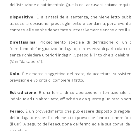
dell’istruzione dibattimentale. Quella dell’accusa si chiama requisi
Dispositivo.
È la sintesi della sentenza, che viene letto sub
traduce la decisione: proscioglimento o condanna, pena eventu
contestuali e venire depositate successivamente anche oltre il 9
Direttissima.
Procedimento speciale di definizione di un p
“direttamente” in giudizio l’indagato, in presenza di particolari ci
senza richiedere ulteriori indagini. Spesso è il rito che si celeb
(V. in “da sapere”).
Dolo.
È elemento soggettivo del reato, da accertarsi sussistente
previsione e volontà di compiere il fatto.
Estradizione
. È una forma di collaborazione internazionale
individuo ad un altro Stato, affinché sia da questo giudicato o sott
Fermo.
È un provvedimento che può essere disposto di regola d
dell’indagato e specifici elementi di prova che fanno ritenere fon
(il GIP). A seguito dell’esecuzione del fermo ed alla sua convalid
cautelare.