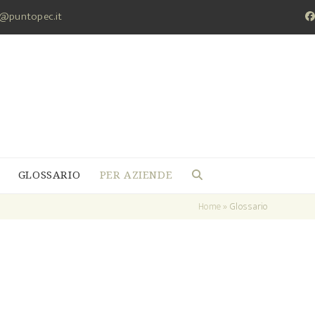
a@puntopec.it
F
GLOSSARIO
PER AZIENDE
Home
»
Glossario