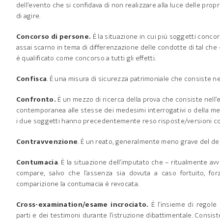
dell’evento che si confidava di non realizzare alla luce delle pro
di agire.
Concorso di persone.
È la situazione in cui più soggetti concor
assai scarno in tema di differenzazione delle condotte di tal c
è qualificato come concorso a tutti gli effetti.
Confisca
. È una misura di sicurezza patrimoniale che consiste n
Confronto.
È un mezzo di ricerca della prova che consiste nell
contemporanea alle stesse dei medesimi interrogativi o della me
i due soggetti hanno precedentemente reso risposte/versioni co
Contravvenzione
. È un reato, generalmente meno grave del del
Contumacia
. È la situazione dell’imputato che – ritualmente av
compare, salvo che l’assenza sia dovuta a caso fortuito, fo
comparizione la contumacia è revocata.
Cross-examination/esame incrociato.
È l’insieme di regole
parti e dei testimoni durante l’istruzione dibattimentale. Consi