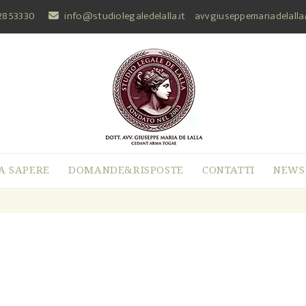
2853330
info@studiolegaledelalla.it
avvgiuseppemariadelall
A SAPERE
DOMANDE&RISPOSTE
CONTATTI
NEWS