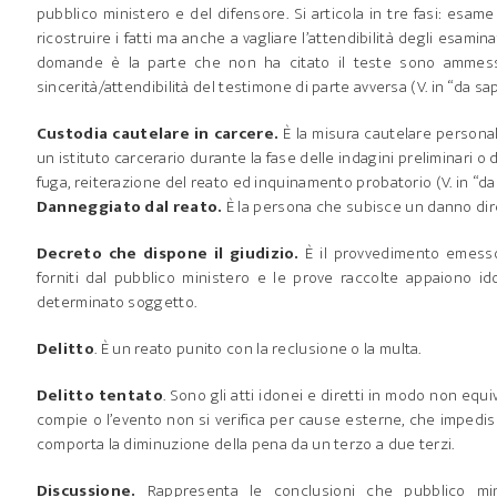
pubblico ministero e del difensore. Si articola in tre fasi: esame
ricostruire i fatti ma anche a vagliare l’attendibilità degli esami
domande è la parte che non ha citato il teste sono ammesse
sincerità/attendibilità del testimone di parte avversa (V. in “da sa
Custodia cautelare in carcere.
È la misura cautelare personale
un istituto carcerario durante la fase delle indagini preliminari o 
fuga, reiterazione del reato ed inquinamento probatorio (V. in “da
Danneggiato dal reato.
È la persona che subisce un danno dir
Decreto che dispone il giudizio.
È il provvedimento emesso 
forniti dal pubblico ministero e le prove raccolte appaiono id
determinato soggetto.
Delitto
. È un reato punito con la reclusione o la multa.
Delitto tentato
. Sono gli atti idonei e diretti in modo non eq
compie o l’evento non si verifica per cause esterne, che impedi
comporta la diminuzione della pena da un terzo a due terzi.
Discussione.
Rappresenta le conclusioni che pubblico min