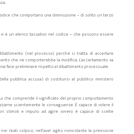
nza.
l codice che comportano una diminuzione – di solito un terzo
vi è un elenco tassativo nel codice – che possono essere
dibattimento (nel processo) perché si tratta di accertare
amento che ne comporterebbe la modifica. L’accertamento va
una fase preliminare rispetto al dibattimento processuale.
ella pubblica accusa) di sostituirsi al pubblico ministero
ui che comprende il significato del proprio comportamento
ezzarne scientemente le conseguenze. È capace di volere il
pri stimoli e impulsi ad agire ovvero è capace di scelte
ei reati colposi, nell’aver agito nonostante la previsione