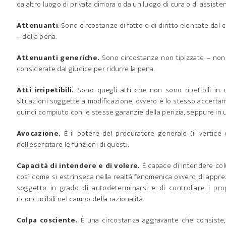
da altro luogo di privata dimora o da un luogo di cura o di assiste
Attenuanti
. Sono circostanze di fatto o di diritto elencate da
– della pena.
Attenuanti generiche.
Sono circostanze non tipizzate – non 
considerate dal giudice per ridurre la pena.
Atti irripetibili.
Sono quegli atti che non sono ripetibili in 
situazioni soggette a modificazione, ovvero è lo stesso accert
quindi compiuto con le stesse garanzie della perizia, seppure in 
Avocazione.
È il potere del procuratore generale (il vertice d
nell’esercitare le funzioni di questi.
Capacità di intendere e di volere.
È capace di intendere col
così come si estrinseca nella realtà fenomenica ovvero di appr
soggetto in grado di autodeterminarsi e di controllare i pro
riconducibili nel campo della razionalità.
Colpa cosciente.
È una circostanza aggravante che consiste, n