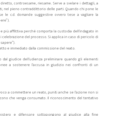
 diretto, controesame, riesame. Serve a svelare i dettagli, a
nati, nel pieno contraddittorio delle parti. Quando chi pone le
 le c.d. domande suggestive ovvero tese a vagliare la
pere”).
 più afflittiva perché comporta la custodia dell’indagato in
di celebrazione del processo. Si applica in caso di pericolo di
 sapere”).
etto e immediato dalla commissione del reato.
dal giudice dell’udienza preliminare quando gli elementi
onee a sostenere l’accusa in giudizio nei confronti di un
uivoco a commettere un reato, puniti anche se l’azione non si
scono che venga consumato. Il riconoscimento del tentativo
istero e difensore sottopongono al giudice alla fine