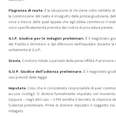
Flagranza di reato.
È la situazione di chi viene colto nell’atto
la commissione del reato è inseguito dalla polizia giudiziaria, d
cose o tracce dalle quali appaia che egli abbia commesso il reato
sono specificatamente previste dal codice di procedura penale.
G.I.P. Giudice per le indagini preliminari.
È il magistrato gi
dal Pubblico Ministero e dal difensore dell’imputato durante la f
unitamente al G.U.P..
Grazia.
Condono totale o parziale della pena inflitta. Può essere
G.U.P. Giudice dell’udienza preliminare.
È il magistrato giud
casi previsti dalla legge.
Imputato
. Colui che è considerato responsabile di aver commes
accuse rivoltigli. Si diviene formalmente imputato nel momento in
(oppure – negli altri casi – il PM emette il decreto di citazione
l’udienza preliminare. Prima di divenire imputato il soggetto nei
indagato.