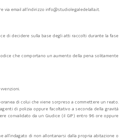
via email all’indirizzo info@studiolegaledelalla.it.
 di decidere sulla base degli atti raccolti durante la fase
al codice che comportano un aumento della pena solitamente
vvenzioni.
emporanea di colui che viene sorpreso a commettere un reato.
i agenti di polizia oppure facoltativo a seconda della gravità
sere convalidato da un Giudice (il GIP) entro 96 ore oppure
 all’indagato di non allontanarsi dalla propria abitazione o