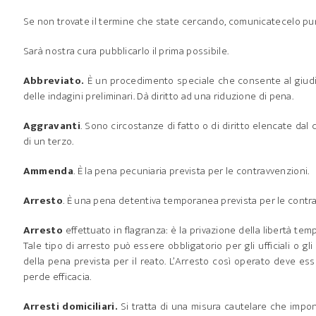
Se non trovate il termine che state cercando, comunicatecelo pure 
Sarà nostra cura pubblicarlo il prima possibile.
Abbreviato.
È un procedimento speciale che consente al giudice
delle indagini preliminari. Dà diritto ad una riduzione di pena.
Aggravanti
. Sono circostanze di fatto o di diritto elencate d
di un terzo.
Ammenda
. È la pena pecuniaria prevista per le contravvenzioni.
Arresto
. È una pena detentiva temporanea prevista per le contra
Arresto
effettuato in flagranza: è la privazione della libertà t
Tale tipo di arresto può essere obbligatorio per gli ufficiali o gl
della pena prevista per il reato. L’Arresto così operato deve es
perde efficacia.
Arresti domiciliari.
Si tratta di una misura cautelare che impone