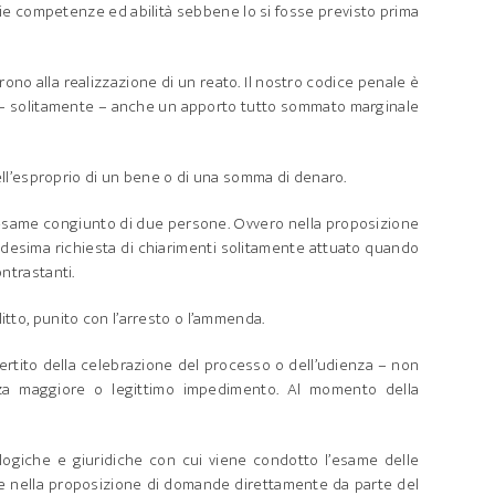
prie competenze ed abilità sebbene lo si fosse previsto prima
rono alla realizzazione di un reato. Il nostro codice penale è
he – solitamente – anche un apporto tutto sommato marginale
ell’esproprio di un bene o di una somma di denaro.
’esame congiunto di due persone. Ovvero nella proposizione
desima richiesta di chiarimenti solitamente attuato quando
ntrastanti.
itto, punito con l’arresto o l’ammenda.
vertito della celebrazione del processo o dell’udienza – non
rza maggiore o legittimo impedimento. Al momento della
 logiche e giuridiche con cui viene condotto l’esame delle
ste nella proposizione di domande direttamente da parte del