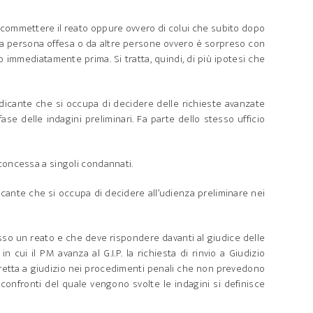
 di commettere il reato oppure ovvero di colui che subito dopo
alla persona offesa o da altre persone ovvero è sorpreso con
 immediatamente prima. Si tratta, quindi, di più ipotesi che
udicante che si occupa di decidere delle richieste avanzate
ase delle indagini preliminari. Fa parte dello stesso ufficio
 concessa a singoli condannati.
icante che si occupa di decidere all’udienza preliminare nei
so un reato e che deve rispondere davanti al giudice delle
 cui il PM avanza al G.I.P. la richiesta di rinvio a Giudizio
 diretta a giudizio nei procedimenti penali che non prevedono
 confronti del quale vengono svolte le indagini si definisce