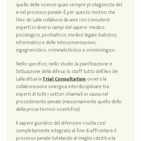
quello delle scienze quasi sempre protagoniste del
e nel processo penale. È per questo motivo che
l’Avv. de Lalla collabora da anni con consulenti
esperti in diversi campi del sapere: medico,
psicologico, psichiatrico, medico legale, balistico,
informatico e delle telecomunicazioni,
ingegneristico, criminalististico e criminologico.
Nello specifico, nello studio, la pianificazione e
l’attuazione della difesa, lo staff tutto dell’Avv. de
Lalla attua la
Trial Consultation
ovvero la
collaborazione sinergica interdisciplinare tra
esperti di tutti i settori chiamati in causa nel
procedimento penale (massimamente quello dello
della prova tecnico-scientifica).
Il sapere giuridico del difensore risulta così
completamente integrato al fine di affrontare il
processo penale tutelando al meglio i diritti e la