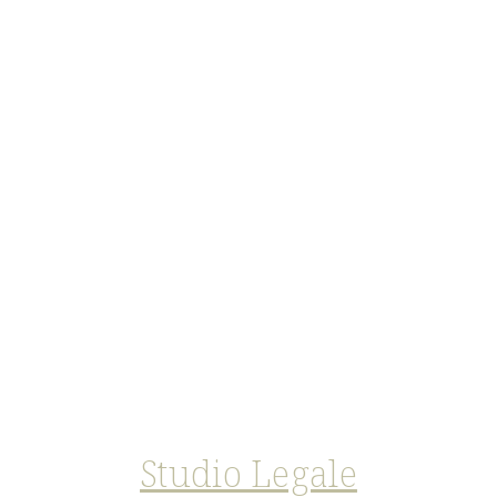
Lo Studio de Lalla, altresì, con la
collaborazione di psicologi forensi (
Trial
Consultation
)
assiste il cliente anche
nell’eventuale fase esecutiva della pena e
della procedura dell’indennizzo per ingiusta
detenzione.
Studio Legale