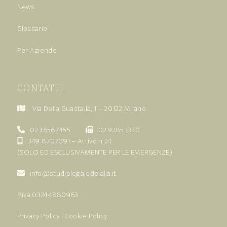
News
Glossario
Per Aziende
CONTATTI
Via Della Guastalla, 1 – 20122 Milano
02.36567455
02.92853330
349 8707091
– Attivo h 24
(SOLO ED ESCLUSIVAMENTE PER LE EMERGENZE)
info@studiolegaledelalla.it
P.iva 03244880963
Privacy Policy
|
Cookie Policy