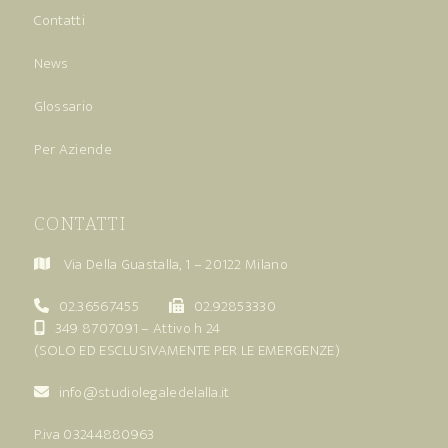
Contatti
News
Glossario
Per Aziende
CONTATTI
Via Della Guastalla, 1 – 20122 Milano
02.36567455
02.92853330
349 8707091
– Attivo h 24
(SOLO ED ESCLUSIVAMENTE PER LE EMERGENZE)
info@studiolegaledelalla.it
P.iva 03244880963