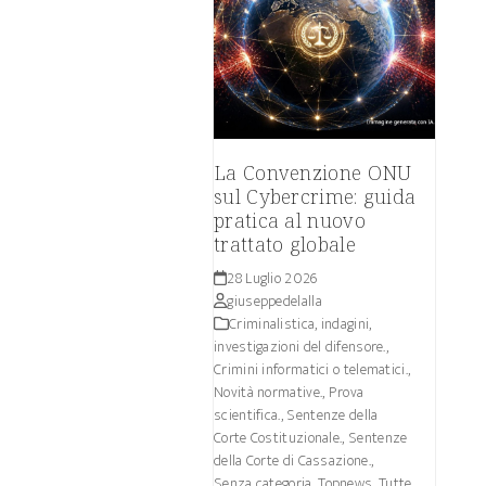
La Convenzione ONU
sul Cybercrime: guida
pratica al nuovo
trattato globale
28 Luglio 2026
giuseppedelalla
Criminalistica, indagini,
investigazioni del difensore.
,
Crimini informatici o telematici.
,
Novità normative.
,
Prova
scientifica.
,
Sentenze della
Corte Costituzionale.
,
Sentenze
della Corte di Cassazione.
,
Senza categoria
,
Topnews. Tutte