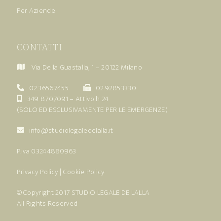
Per Aziende
CONTATTI
Via Della Guastalla, 1 – 20122 Milano
02.36567455
02.92853330
349 8707091
– Attivo h 24
(SOLO ED ESCLUSIVAMENTE PER LE EMERGENZE)
info@studiolegaledelalla.it
P.iva 03244880963
Privacy Policy
|
Cookie Policy
© Copyright 2017
STUDIO LEGALE DE LALLA
All Rights Reserved