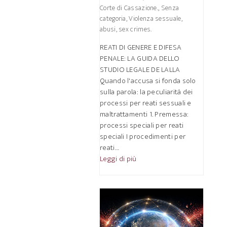
Corte di Cassazione.
,
Senza
categoria
,
Violenza sessuale,
abusi, sex crimes.
REATI DI GENERE E DIFESA
PENALE: LA GUIDA DELLO
STUDIO LEGALE DE LALLA
Quando l'accusa si fonda solo
sulla parola: la peculiarità dei
processi per reati sessuali e
maltrattamenti 1. Premessa:
processi speciali per reati
speciali I procedimenti per
reati…
Leggi di più