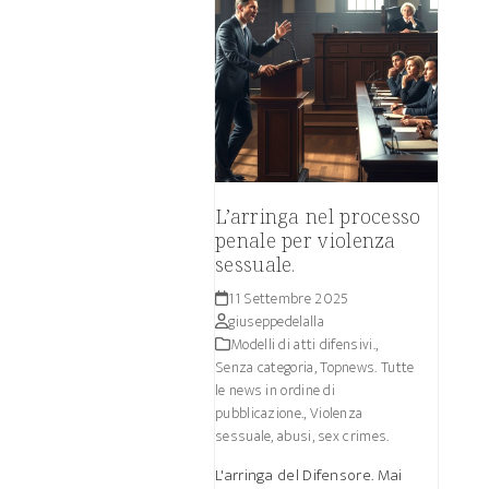
L’arringa nel processo
penale per violenza
sessuale.
11 Settembre 2025
giuseppedelalla
Modelli di atti difensivi.
,
Senza categoria
,
Topnews. Tutte
le news in ordine di
pubblicazione.
,
Violenza
sessuale, abusi, sex crimes.
L'arringa del Difensore. Mai