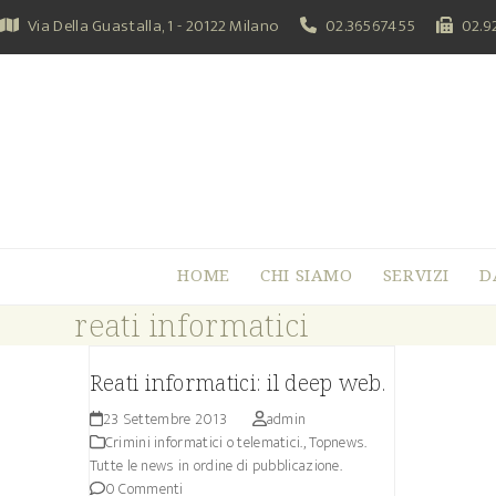
Skip
Via Della Guastalla, 1 - 20122 Milano
02.36567455
02.9
to
content
HOME
CHI SIAMO
SERVIZI
D
reati informatici
Reati informatici: il deep web.
23 Settembre 2013
admin
Crimini informatici o telematici.
,
Topnews.
Tutte le news in ordine di pubblicazione.
0 Commenti