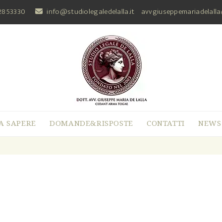
2853330
info@studiolegaledelalla.it
avvgiuseppemariadelall
A SAPERE
DOMANDE&RISPOSTE
CONTATTI
NEWS