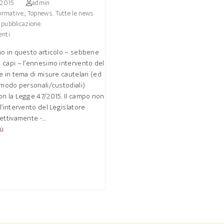
 2015
admin
ormative.
,
Topnews. Tutte le news
i pubblicazione.
nti
mo in questo articolo – sebbene
 capi – l’ennesimo intervento del
e in tema di misure cautelari (ed
 modo personali/custodiali)
on la Legge 47/2015. Il campo non
l’intervento del Legislatore
fettivamente -…
iù