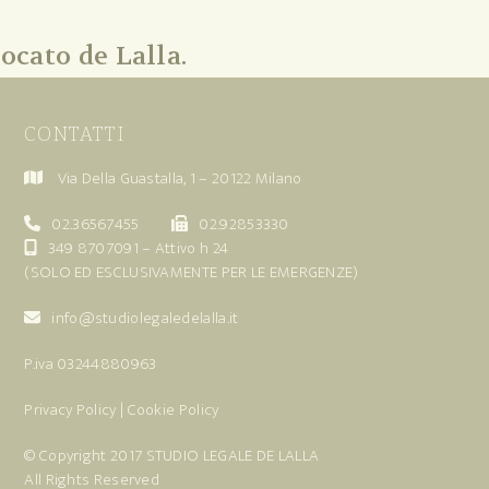
ocato de Lalla.
CONTATTI
Via Della Guastalla, 1 – 20122 Milano
02.36567455
02.92853330
349 8707091
– Attivo h 24
(SOLO ED ESCLUSIVAMENTE PER LE EMERGENZE)
info@studiolegaledelalla.it
P.iva 03244880963
Privacy Policy
|
Cookie Policy
© Copyright 2017
STUDIO LEGALE DE LALLA
All Rights Reserved