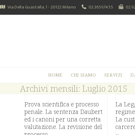
Skip
Via Della Guastalla, 1 - 20122 Milano
02.36567455
02.9
to
content
HOME
CHI SIAMO
SERVIZI
D
Archivi mensili: Luglio 2015
Prova scientifica e processo
La Leg
penale. La sentenza Daubert
regime 
ed i canoni per una corretta
La cust
valutazione. La revisione del
carcere
processo.