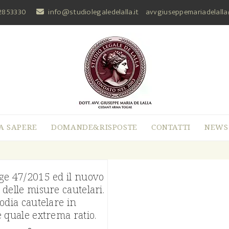
2853330
info@studiolegaledelalla.it
avvgiuseppemariadelall
A SAPERE
DOMANDE&RISPOSTE
CONTATTI
NEWS
ge 47/2015 ed il nuovo
delle misure cautelari.
odia cautelare in
 quale extrema ratio.