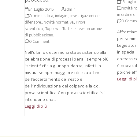
13 Luglio
Novità n
24 Luglio 2015
admin
in ordine d
Criminalistica, indagini, investigazioni del
0 Comme
difensore.
,
Novità normative.
,
Prova
scientifica.
,
Topnews. Tutte le news in ordine
Affrontia
di pubblicazione.
per sommi
0 Commenti
Legislator
in special
Nell'ultimo decennio si sta assistendo alla
operato c
celebrazione di processi penali sempre più
è nuovo al
"scientifici": la giurisprudenza, infatti, in
poiché ef
misura sempre maggiore utilizza al fine
Leggi di p
dell'accertamento del reato e
dell'individuazione del colpevole la c.d.
prova scientifica. Con prova scientifica "si
intendono una…
Leggi di più