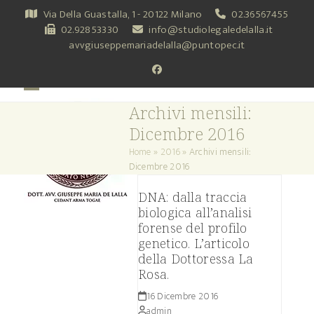
Skip
Via Della Guastalla, 1 - 20122 Milano
02.36567455
to
02.92853330
info@studiolegaledelalla.it
content
avvgiuseppemariadelalla@puntopec.it
Facebook
Open
Close
Archivi mensili:
mobile
mobile
Dicembre 2016
menu
menu
Home
»
2016
»
Archivi mensili:
Dicembre 2016
DNA: dalla traccia
biologica all’analisi
forense del profilo
genetico. L’articolo
della Dottoressa La
Rosa.
16 Dicembre 2016
admin