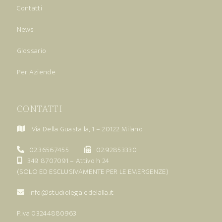
Contatti
News
Glossario
Per Aziende
CONTATTI
Via Della Guastalla, 1 – 20122 Milano
02.36567455
02.92853330
349 8707091
– Attivo h 24
(SOLO ED ESCLUSIVAMENTE PER LE EMERGENZE)
info@studiolegaledelalla.it
P.iva 03244880963