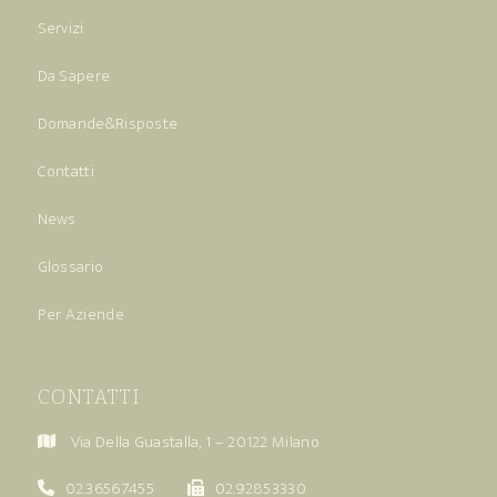
Servizi
Da Sapere
Domande&Risposte
Contatti
News
Glossario
Per Aziende
CONTATTI
Via Della Guastalla, 1 – 20122 Milano
02.36567455
02.92853330