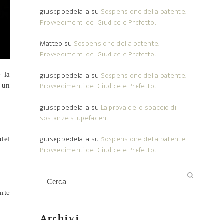
giuseppedelalla
su
Sospensione della patente.
Provvedimenti del Giudice e Prefetto.
Matteo
su
Sospensione della patente.
Provvedimenti del Giudice e Prefetto.
giuseppedelalla
su
Sospensione della patente.
 la
Provvedimenti del Giudice e Prefetto.
 un
giuseppedelalla
su
La prova dello spaccio di
sostanze stupefacenti.
giuseppedelalla
su
Sospensione della patente.
del
Provvedimenti del Giudice e Prefetto.
Search
nte
Archivi