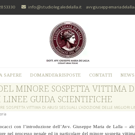
2853330
info@studiolegaledelalla.it
avvgiuseppemariadelall
A SAPERE
DOMANDE&RISPOSTE
CONTATTI
NEWS
 DEL MINORE SOSPETTA VITTIMA DI
 LINEE GUIDA SCIENTIFICHE
ORE SOSPETTA VITTIMA DI ABUSI SESSUALI. L’ADOZIONE DELLE MIGLIORI LI
oria
Focacci con l’introduzione dell’Avv. Giuseppe Maria de Lalla – alc
ore nel processo penale ed in particolare del minore sospetta vittim