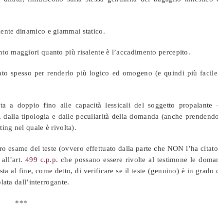
mente dinamico e giammai statico.
to maggiori quanto più risalente è l’accadimento percepito.
to spesso per renderlo più logico ed omogeno (e quindi più facile
a a doppio fino alle capacità lessicali del soggetto propalante 
, dalla tipologia e dalle peculiarità della domanda (anche prendend
ting nel quale è rivolta).
ro esame del teste (ovvero effettuato dalla parte che NON l’ha citato
 all’art.
499 c.p.p.
che possano essere rivolte al testimone le doma
a al fine, come detto, di verificare se il teste (genuino) è in grado
lata dall’interrogante.
***