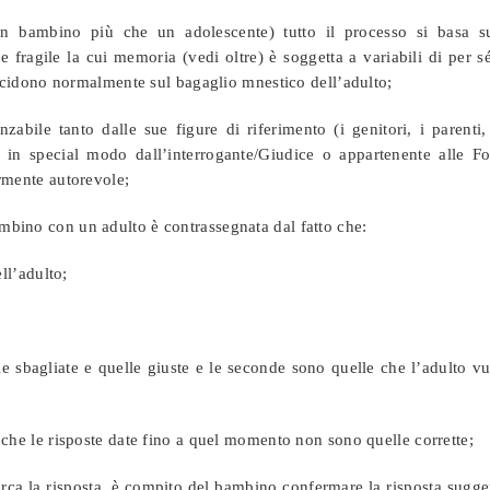
 bambino più che un adolescente) tutto il processo si basa su
e fragile la cui memoria (vedi oltre) è soggetta a variabili di per s
incidono normalmente sul bagaglio mnestico dell’adulto;
abile tanto dalle sue figure di riferimento (i genitori, i parenti,
d in special modo dall’interrogante/Giudice o appartenente alle Fo
rmente autorevole;
bino con un adulto è contrassegnata dal fatto che:
ll’adulto;
e sbagliate e quelle giuste e le seconde sono quelle che l’adulto v
che le risposte date fino a quel momento non sono quelle corrette;
rca la risposta, è compito del bambino confermare la risposta sugge