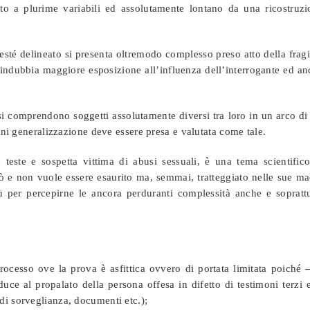
 a plurime variabili ed assolutamente lontano da una ricostruzi
esté delineato si presenta oltremodo complesso preso atto della fragi
o indubbia maggiore esposizione all’influenza dell’interrogante ed a
si comprendono soggetti assolutamente diversi tra loro in un arco di
ogni generalizzazione deve essere presa e valutata come tale.
teste e sospetta vittima di abusi sessuali, è una tema scientifico
 e non vuole essere esaurito ma, semmai, tratteggiato nelle sue ma
ù per percepirne le ancora perduranti complessità anche e soprattu
rocesso ove la prova è asfittica ovvero di portata limitata poiché 
duce al propalato della persona offesa in difetto di testimoni terzi 
o di sorveglianza, documenti etc.);