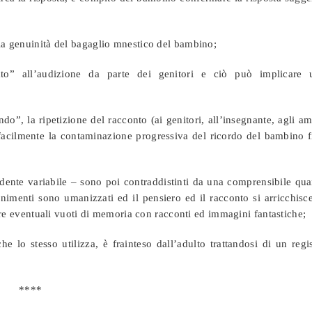
lla genuinità del bagaglio mnestico del bambino;
to” all’audizione da parte dei genitori e ciò può implicare 
do”, la ripetizione del racconto (ai genitori, all’insegnante, agli am
o facilmente la contaminazione progressiva del ricordo del bambino 
idente variabile – sono poi contraddistinti da una comprensibile qu
imenti sono umanizzati ed il pensiero ed il racconto si arricchisc
re eventuali vuoti di memoria con racconti ed immagini fantastiche;
 lo stesso utilizza, è frainteso dall’adulto trattandosi di un regi
****