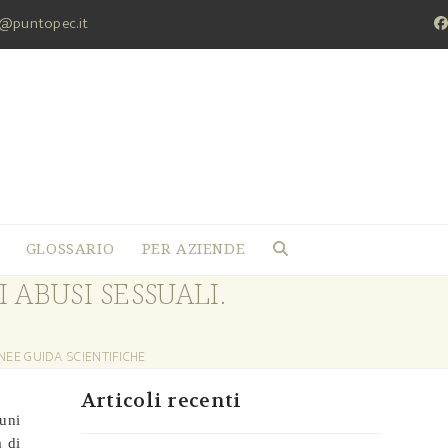
a@puntopec.it
F
GLOSSARIO
PER AZIENDE
 ABUSI SESSUALI.
NEE GUIDA SCIENTIFICHE
Articoli recenti
uni
a di