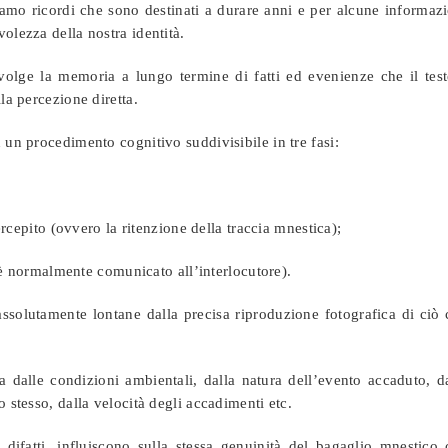
mo ricordi che sono destinati a durare anni e per alcune informazi
olezza della nostra identità.
olge la memoria a lungo termine di fatti ed evenienze che il test
la percezione diretta.
 un procedimento cognitivo suddivisibile in tre fasi:
cepito (ovvero la ritenzione della traccia mnestica);
 è normalmente comunicato all’interlocutore).
assolutamente lontane dalla precisa riproduzione fotografica di ciò
a dalle condizioni ambientali, dalla natura dell’evento accaduto, d
o stesso, dalla velocità degli accadimenti etc.
ifatti, influiscono sulla stessa genuinità del bagaglio mnestico 