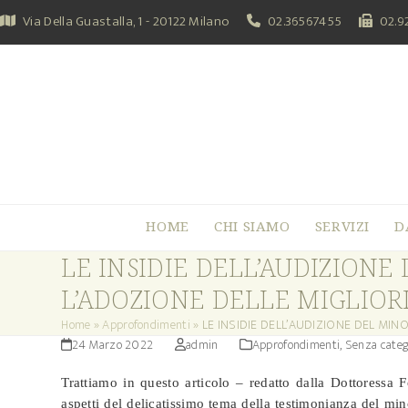
Skip
Via Della Guastalla, 1 - 20122 Milano
02.36567455
02.9
to
content
HOME
CHI SIAMO
SERVIZI
D
LE INSIDIE DELL’AUDIZIONE
L’ADOZIONE DELLE MIGLIORI
Home
»
Approfondimenti
»
LE INSIDIE DELL’AUDIZIONE DEL MIN
24 Marzo 2022
admin
Approfondimenti
,
Senza categ
Trattiamo in questo articolo – redatto dalla Dottoressa 
aspetti del delicatissimo tema della testimonianza del min