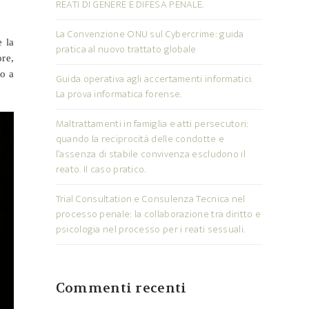
REATI DI GENERE E DIFESA PENALE.
La Convenzione ONU sul Cybercrime: guida
e la
pratica al nuovo trattato globale
ore,
lo a
Guida operativa agli accertamenti informatici.
La prova informatica forense.
Maltrattamenti in famiglia e atti persecutori:
quando la reciprocità delle condotte e
l’assenza di stabile convivenza escludono il
reato. Il caso pratico.
Trial Consultation e Consulenza Tecnica nel
processo penale: la collaborazione tra diritto e
psicologia nel processo per i reati sessuali.
Commenti recenti