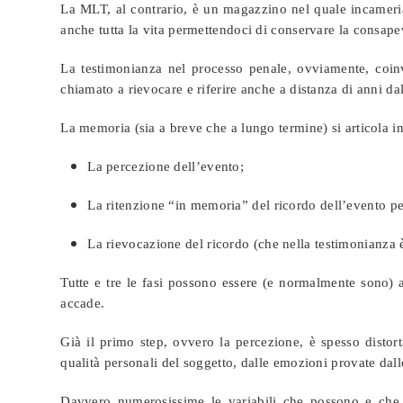
La MLT, al contrario, è un magazzino nel quale incameria
anche tutta la vita permettendoci di conservare la consapev
La testimonianza nel processo penale, ovviamente, coinv
chiamato a rievocare e riferire anche a distanza di anni dal
La memoria (sia a breve che a lungo termine) si articola in
La percezione dell’evento;
La ritenzione “in memoria” del ricordo dell’evento per
La rievocazione del ricordo (che nella testimonianza
Tutte e tre le fasi possono essere (e normalmente sono) 
accade.
Già il primo step, ovvero la percezione, è spesso distort
qualità personali del soggetto, dalle emozioni provate dall
Davvero numerosissime le variabili che possono e che, d