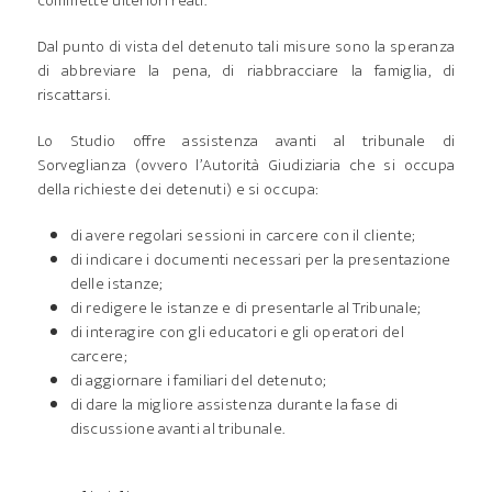
commette ulteriori reati.
Dal punto di vista del detenuto tali misure sono la speranza
di abbreviare la pena, di riabbracciare la famiglia, di
riscattarsi.
Lo Studio offre assistenza avanti al tribunale di
Sorveglianza (ovvero l’Autorità Giudiziaria che si occupa
della richieste dei detenuti) e si occupa:
di avere regolari sessioni in carcere con il cliente;
di indicare i documenti necessari per la presentazione
delle istanze;
di redigere le istanze e di presentarle al Tribunale;
di interagire con gli educatori e gli operatori del
carcere;
di aggiornare i familiari del detenuto;
di dare la migliore assistenza durante la fase di
discussione avanti al tribunale.