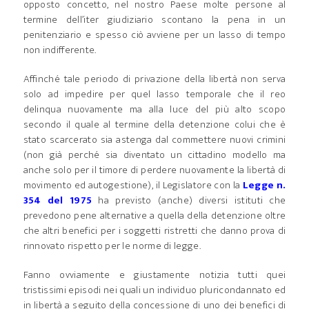
opposto concetto, nel nostro Paese molte persone al
termine dell’iter giudiziario scontano la pena in un
penitenziario e spesso ciò avviene per un lasso di tempo
non indifferente.
Affinché tale periodo di privazione della libertà non serva
solo ad impedire per quel lasso temporale che il reo
delinqua nuovamente ma alla luce del più alto scopo
secondo il quale al termine della detenzione colui che è
stato scarcerato sia astenga dal commettere nuovi crimini
(non già perché sia diventato un cittadino modello ma
anche solo per il timore di perdere nuovamente la libertà di
movimento ed autogestione), il Legislatore con la
Legge n.
354 del 1975
ha previsto (anche) diversi istituti che
prevedono pene alternative a quella della detenzione oltre
che altri benefici per i soggetti ristretti che danno prova di
rinnovato rispetto per le norme di legge.
Fanno ovviamente e giustamente notizia tutti quei
tristissimi episodi nei quali un individuo pluricondannato ed
in libertà a seguito della concessione di uno dei benefici di