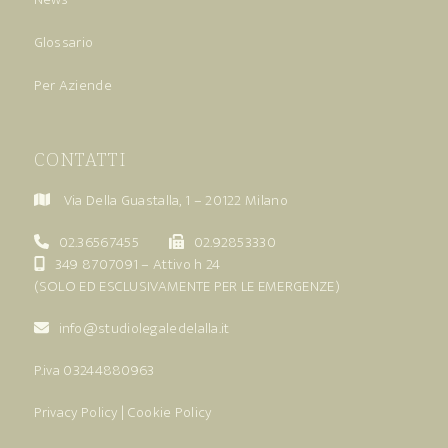
Glossario
Per Aziende
CONTATTI
Via Della Guastalla, 1 – 20122 Milano
02.36567455
02.92853330
349 8707091
– Attivo h 24
(SOLO ED ESCLUSIVAMENTE PER LE EMERGENZE)
info@studiolegaledelalla.it
P.iva 03244880963
Privacy Policy
|
Cookie Policy