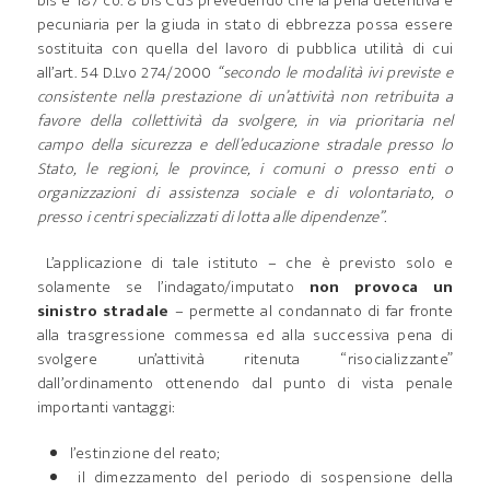
bis e 187 co. 8 bis CdS prevedendo che la pena detentiva e
pecuniaria per la giuda in stato di ebbrezza possa essere
sostituita con quella del lavoro di pubblica utilità di cui
all’art. 54 D.Lvo 274/2000
“secondo le modalità ivi previste e
consistente nella prestazione di un’attività non retribuita a
favore della collettività da svolgere, in via prioritaria nel
campo della sicurezza e dell’educazione stradale presso lo
Stato, le regioni, le province, i comuni o presso enti o
organizzazioni di assistenza sociale e di volontariato, o
presso i centri specializzati di lotta alle dipendenze”.
L’applicazione di tale istituto – che è previsto solo e
solamente se l’indagato/imputato
non provoca un
sinistro stradale
– permette al condannato di far fronte
alla trasgressione commessa ed alla successiva pena di
svolgere un’attività ritenuta “risocializzante”
dall’ordinamento ottenendo dal punto di vista penale
importanti vantaggi:
l’estinzione del reato;
il dimezzamento del periodo di sospensione della