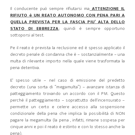
Il conducente può sempre rifiutarsi ma
ATTENZIONE IL
RIFIUTO è UN REATO AUTONOMO CON PENA PARI A
QUELLA PREVISTA PER LA FASCIA PIU’ ALTA DELLO
STATO DI EBBREZZA
; quindi è sempre opportuno
sottoporsi al test.
Pe il reato è prevista la reclusione ed è spesso applicato il
decreto penale di condanna che è – sostanzialmente – una
multa di rilevante importo nella quale viene trasformata la
pena detentiva.
E’ spesso utile – nel caso di emissione del predetto
decreto (una sorta di “megamulta”) – avanzare istanza di
patteggiamento trovando un accordo con il PM. Questo
perchè il patteggiamento – soprattutto dell’incensurato –
permette un certo e celere accesso alla sospensione
condizionale della pena che implica la possibilità di NON
pagare la megamulta (la pena , infatti, rimane sospesa per
cinque anni e poi il reato è estinto e con lo stesso anche la
pena).