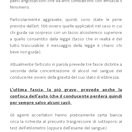
paesi anglosassoni che da anni combattono con efficacia il
fenomeno.
Particolarmente aggravate, quindi, sono state le pene
previste dall’art. 186 ovvero quelle applicabili nel caso in cui
chi guida sia sorpreso con un tasso alcoolemico superiore
a quello consentito dalla legge (tasso che in realtà è del
tutto trascurabile. Il messaggio della legge è chiaro: chi
beve non guida).
Attualmente l’articolo in parola prevede tre fasce distinte a
seconda della concentrazione di alcool nel sangue del
conducente ovvero della gravità del suo stato di ebbrezza.
L’ultima fascia, la più grave, prevede anche la
confisca dell’auto (che il conducente perderà quindi
per sempre salvo alcuni casi).
Gli agenti accertatori hanno praticamente carta bianca
circa la richiesta al presunto trasgressore di sottoporsi al
test dell’etilometro (oppure dell’esame del sangue).