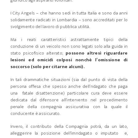
giuridico agli aspiranti volontari.
I City Angels – che hanno sedi in tutta Italia e sono da anni
solidamente radicati in Lombardia – sono accreditati per lo
svolgimento del lavoro di pubblica utilità.
Ma i reati caratteristici astrattamente tipici della
conduzione di un veicolo non sono legati solo alla guida in
stato psicofisico alterato;
possono altresì riguardare
lesioni ed omicidi colposi nonchè l’omissione di
soccorso (solo per citarne alcuni).
In tali drammatiche situazioni (sia dal punto di vista della
persona offesa che spesso anche dell’ndagato che paga
una fatale disattenzione) particolare cura deve essere
dedicata dal difensore all’intervento nel procedimento
penale della compagnia assicurativa con la quale il
conducente è assicurato.
Invero, il contributo della Compagnia potrà, da un lato,
alleggerire la posizione dell’imndagato o imputato e,