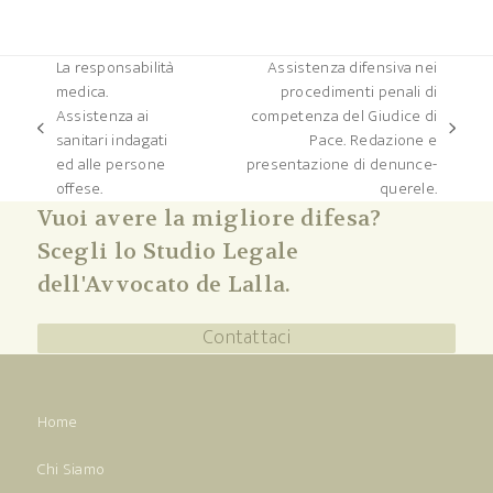
La responsabilità
Assistenza difensiva nei
medica.
procedimenti penali di
Assistenza ai
competenza del Giudice di
post
articolo
sanitari indagati
Pace. Redazione e
precedente:
successivo:
ed alle persone
presentazione di denunce-
offese.
querele.
Vuoi avere la migliore difesa?
Scegli lo Studio Legale
dell'Avvocato de Lalla.
Contattaci
Home
Chi Siamo