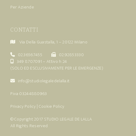
Per Aziende
CONTATTI
Via Della Guastalla, 1 – 20122 Milano
02.36567455
02.92853330
349 8707091
– Attivo h 24
(SOLO ED ESCLUSIVAMENTE PER LE EMERGENZE)
info@studiolegaledelalla.it
P.iva 03244880963
Privacy Policy
|
Cookie Policy
© Copyright 2017
STUDIO LEGALE DE LALLA
All Rights Reserved