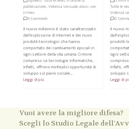
Topnews. Tutte le news in ordine di
Crimini i
pubblicazione.
,
Violenza sessuale, abusi, sex
Tutte le ne
crimes.
Violenza se
0 Commenti
0 Comme
Il nuovo millennio è stato caratterizzato
Il nuovo m
dall’esplosione di Internet e dei nuovi
dall’esplo
prodotti tecnologici che hanno
prodotti 
comportato dei cambiamenti epocali in
comportat
ogni settore della vita umana. Crimine
ogni setto
compreso. Le tecnologie informatiche,
compreso.
infatti, offrono molteplici opportunità di
infatti, o
sviluppo sul piano sociale,…
sviluppo s
Leggi di più
Leggi di p
Vuoi avere la migliore difesa?
Scegli lo Studio Legale dell'Avv