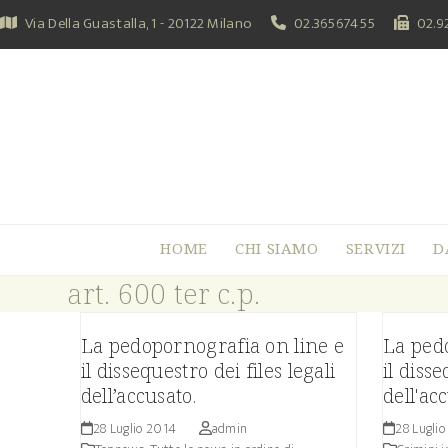
Skip
Via Della Guastalla, 1 - 20122 Milano
02.36567455
02.9
to
content
HOME
CHI SIAMO
SERVIZI
D
art. 600 ter c.p.
La pedopornografia on line e
La ped
il dissequestro dei files legali
il disse
dell’accusato.
dell'ac
28 Luglio 2014
admin
28 Lugli