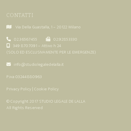
CONTATTI
Via Della Guastalla, 1 – 20122 Milano
02.36567455
02.92853330
349 8707091
– Attivo h 24
(SOLO ED ESCLUSIVAMENTE PER LE EMERGENZE)
info@studiolegaledelalla.it
P.iva 03244880963
Privacy Policy
|
Cookie Policy
© Copyright 2017
STUDIO LEGALE DE LALLA
All Rights Reserved