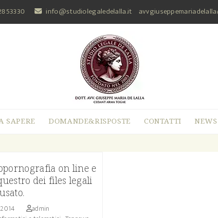
2853330
info@studiolegaledelalla.it
avvgiuseppemariadelall
A SAPERE
DOMANDE&RISPOSTE
CONTATTI
NEWS
opornografia on line e
questro dei files legali
cusato.
o 2014
admin