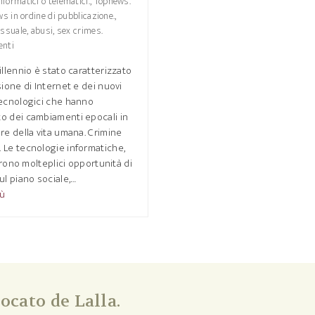
nformatici o telematici.
,
Topnews.
ws in ordine di pubblicazione.
,
ssuale, abusi, sex crimes.
nti
illennio è stato caratterizzato
sione di Internet e dei nuovi
tecnologici che hanno
o dei cambiamenti epocali in
re della vita umana. Crimine
 Le tecnologie informatiche,
ffrono molteplici opportunità di
ul piano sociale,…
iù
ocato de Lalla.