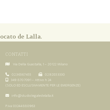
ocato de Lalla.
CONTATTI
Via Della Guastalla, 1 – 20122 Milano
02.36567455
02.92853330
349 8707091
– Attivo h 24
(SOLO ED ESCLUSIVAMENTE PER LE EMERGENZE)
info@studiolegaledelalla.it
P.iva 03244880963