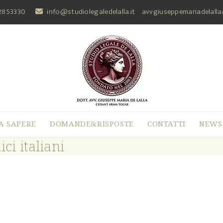
2853330
info@studiolegaledelalla.it
avvgiuseppemariadelall
A SAPERE
DOMANDE&RISPOSTE
CONTATTI
NEWS
ci italiani