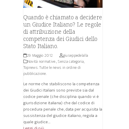
Quando è chiamato a decidere
un Giudice Italiano? Le regole
di attribuzione della
competenza dei Giudici dello
Stato Italiano.
29 Maggio 2012
giuseppedelalla
Novità normative.
,
Senza categoria
,
Topnews. Tutte le news in ordine di
pubblicazione.
Le norme che stabiliscono la competenza
dei Giudici Italiani sono previste sia dal
codice penale (che disciplina quando vi è
giurisdizione italiana) che dal codice di
procedura penale che, data per acquisita la
sussistenza del giudice italiano, regola a
quale giudice…
Leggi di più