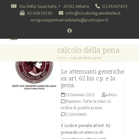
Skip
Via Della Guastalla, 1 - 20122 Milano
02.36567455
to
02.92853330
info@studiolegaledelalla.it
content
avvgiuseppemariadelalla@puntopec.it
Facebook
Open
Close
calcolo della pena
mobile
mobile
Home
»
calcolo della pena
menu
menu
Le attenuanti generiche
ex art. 62 bis c.p. e la
pena.
23 Gennaio 2013
admin
Topnews. Tutte le news in
ordine di pubblicazione.
2 Commenti
Il codice penale all'art. 62
prevede un elenco di