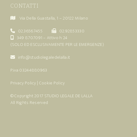
CONTATTI
Via Della Guastalla, 1 – 20122 Milano
02.36567455
02.92853330
349 8707091
– Attivo h 24
(SOLO ED ESCLUSIVAMENTE PER LE EMERGENZE)
info@studiolegaledelalla.it
P.iva 03244880963
Privacy Policy
|
Cookie Policy
© Copyright 2017
STUDIO LEGALE DE LALLA
All Rights Reserved