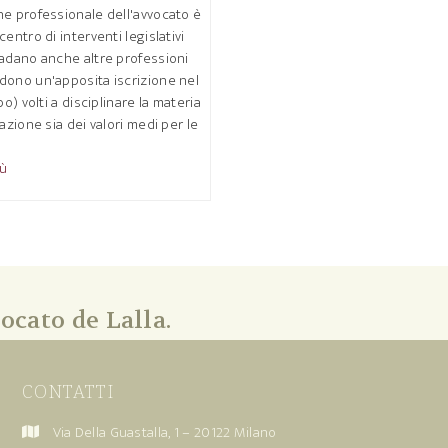
ne professionale dell'avvocato è
centro di interventi legislativi
radano anche altre professioni
dono un'apposita iscrizione nel
bo) volti a disciplinare la materia
cazione sia dei valori medi per le
iù
ocato de Lalla.
CONTATTI
Via Della Guastalla, 1 – 20122 Milano