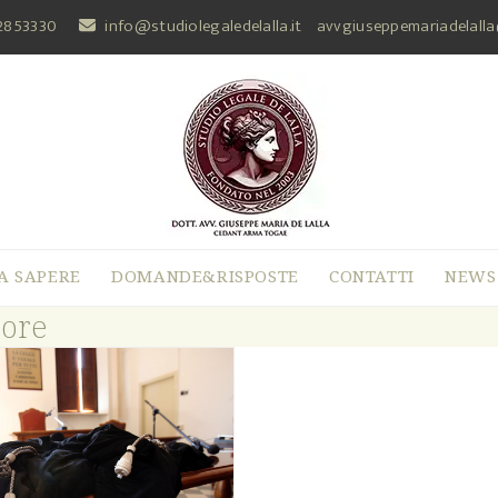
2853330
info@studiolegaledelalla.it
avvgiuseppemariadelall
A SAPERE
DOMANDE&RISPOSTE
CONTATTI
NEWS
sore