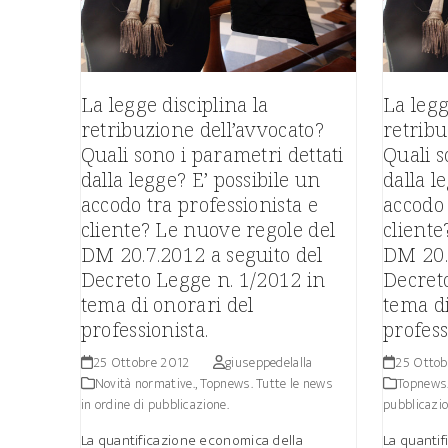
La legge disciplina la
La legg
retribuzione dell’avvocato?
retribu
Quali sono i parametri dettati
Quali s
dalla legge? E’ possibile un
dalla l
accodo tra professionista e
accodo 
cliente? Le nuove regole del
cliente
DM 20.7.2012 a seguito del
DM 20.
Decreto Legge n. 1/2012 in
Decret
tema di onorari del
tema di
professionista.
profess
25 Ottobre 2012
giuseppedelalla
25 Ottob
Novità normative.
,
Topnews. Tutte le news
Topnews.
in ordine di pubblicazione.
pubblicazio
La quantificazione economica della
La quanti