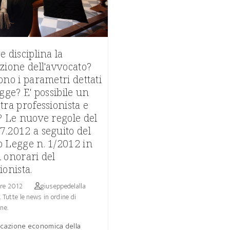
e disciplina la
zione dell'avvocato?
ono i parametri dettati
egge? E' possibile un
tra professionista e
? Le nuove regole del
7.2012 a seguito del
o Legge n. 1/2012 in
 onorari del
ionista.
re 2012
giuseppedelalla
 Tutte le news in ordine di
ne.
ficazione economica della