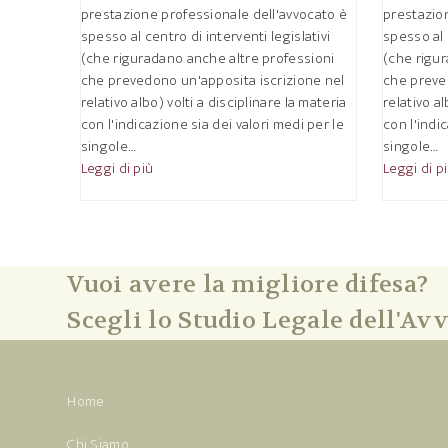
prestazione professionale dell'avvocato è
prestazio
spesso al centro di interventi legislativi
spesso al 
(che riguradano anche altre professioni
(che rigu
che prevedono un'apposita iscrizione nel
che preve
relativo albo) volti a disciplinare la materia
relativo al
con l'indicazione sia dei valori medi per le
con l'indi
singole…
singole…
Leggi di più
Leggi di p
Vuoi avere la migliore difesa?
Scegli lo Studio Legale dell'Avv
Home
Chi Siamo