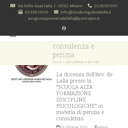
Skip
Via Della Guastalla, 1 - 20122 Milano
02.36567455
to
02.92853330
info@studiolegaledelalla.it
content
avvgiuseppemariadelalla@puntopec.it
Facebook
Open
Close
consulenza e
mobile
mobile
perizia
menu
menu
Home
»
consulenza e perizia
La docenza dell’Avv. de
Lalla presso la
“SCUOLA ALTA
FORMAZIONE
DISCIPLINE
PSICOLOGICHE” in
materia di perizia e
consulenza.
10 Ottobre 2015
admin