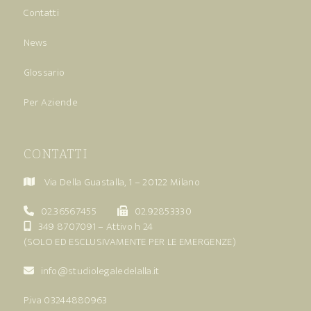
Contatti
News
Glossario
Per Aziende
CONTATTI
Via Della Guastalla, 1 – 20122 Milano
02.36567455
02.92853330
349 8707091
– Attivo h 24
(SOLO ED ESCLUSIVAMENTE PER LE EMERGENZE)
info@studiolegaledelalla.it
P.iva 03244880963