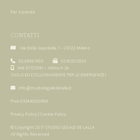
Per Aziende
CONTATTI
Via Della Guastalla, 1 – 20122 Milano
02.36567455
02.92853330
349 8707091
– Attivo h 24
(SOLO ED ESCLUSIVAMENTE PER LE EMERGENZE)
info@studiolegaledelalla.it
P.iva 03244880963
Privacy Policy
|
Cookie Policy
© Copyright 2017
STUDIO LEGALE DE LALLA
All Rights Reserved