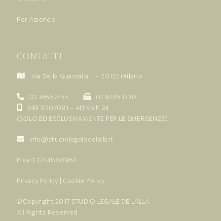
Per Aziende
CONTATTI
Via Della Guastalla, 1 – 20122 Milano
02.36567455
02.92853330
349 8707091
– Attivo h 24
(SOLO ED ESCLUSIVAMENTE PER LE EMERGENZE)
info@studiolegaledelalla.it
P.iva 03244880963
Privacy Policy
|
Cookie Policy
© Copyright 2017
STUDIO LEGALE DE LALLA
All Rights Reserved