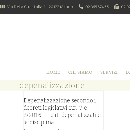
Skip
Via Della Guastalla, 1 - 20122 Milano
02.36567455
02.9
to
content
HOME
CHI SIAMO
SERVIZI
D
depenalizzazione
Depenalizzazione secondo i
decreti legislativi nn. 7 e
8/2016. I reati depenalizzati e
la disciplina.