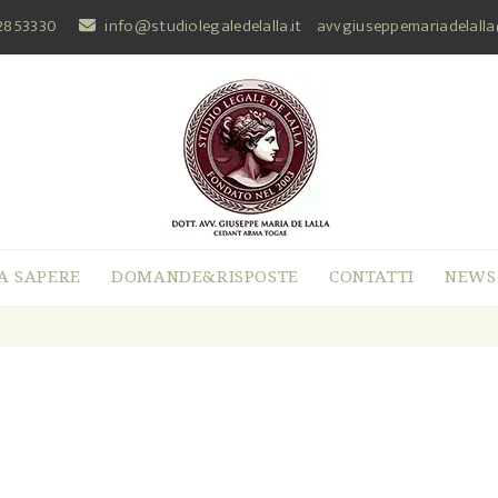
2853330
info@studiolegaledelalla.it
avvgiuseppemariadelall
A SAPERE
DOMANDE&RISPOSTE
CONTATTI
NEWS