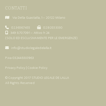
CONTATTI
Via Della Guastalla, 1 – 20122 Milano
02.36567455
02.92853330
349 8707091
– Attivo h 24
(SOLO ED ESCLUSIVAMENTE PER LE EMERGENZE)
info@studiolegaledelalla.it
P.iva 03244880963
Privacy Policy
|
Cookie Policy
© Copyright 2017
STUDIO LEGALE DE LALLA
All Rights Reserved