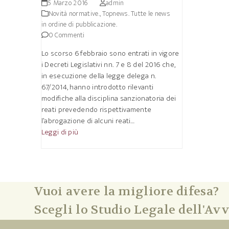
5 Marzo 2016
admin
Novità normative.
,
Topnews. Tutte le news
in ordine di pubblicazione.
0 Commenti
Lo scorso 6 febbraio sono entrati in vigore
i Decreti Legislativi nn. 7 e 8 del 2016 che,
in esecuzione della legge delega n.
67/2014, hanno introdotto rilevanti
modifiche alla disciplina sanzionatoria dei
reati prevedendo rispettivamente
l’abrogazione di alcuni reati…
Leggi di più
Vuoi avere la migliore difesa?
Scegli lo Studio Legale dell'Avv