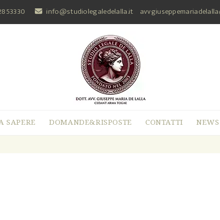
2853330
info@studiolegaledelalla.it
avvgiuseppemariadelall
A SAPERE
DOMANDE&RISPOSTE
CONTATTI
NEWS