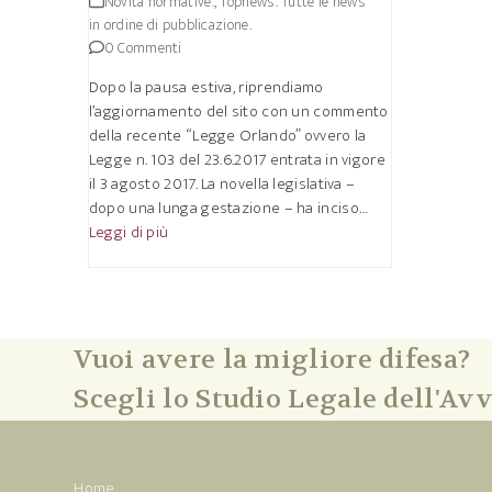
Novità normative.
,
Topnews. Tutte le news
in ordine di pubblicazione.
0 Commenti
Dopo la pausa estiva, riprendiamo
l’aggiornamento del sito con un commento
della recente “Legge Orlando” ovvero la
Legge n. 103 del 23.6.2017 entrata in vigore
il 3 agosto 2017. La novella legislativa –
dopo una lunga gestazione – ha inciso…
Leggi di più
Vuoi avere la migliore difesa?
Scegli lo Studio Legale dell'Avv
Home