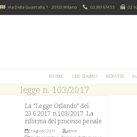
Skip
Via Della Guastalla, 1 - 20122 Milano
02.36567455
02.9
to
content
HOME
CHI SIAMO
SERVIZI
D
legge n. 103/2017
La “Legge Orlando” del
23.6.2017 n.103/2017. La
riforma del processo penale.
21 Agosto 2017
admin