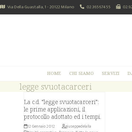
Skip
Via Della Guastalla, 1 - 20122 Milano
02.36567455
02.9
to
content
HOME
CHI SIAMO
SERVIZI
D
legge svuotacarceri
La c.d. “legge svuotacarceri”:
le prime applicazioni, il
protocollo adottato ed i tempi.
12 Gennaio 2012
giuseppedelalla