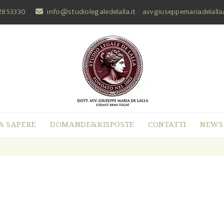
2853330
info@studiolegaledelalla.it
avvgiuseppemariadelall
A SAPERE
DOMANDE&RISPOSTE
CONTATTI
NEWS