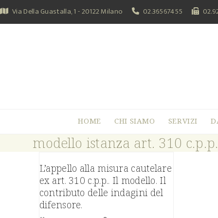
Skip
Via Della Guastalla, 1 - 20122 Milano
02.36567455
02.9
to
content
HOME
CHI SIAMO
SERVIZI
D
modello istanza art. 310 c.p.p
L’appello alla misura cautelare
ex art. 310 c.p.p.. Il modello. Il
contributo delle indagini del
difensore.