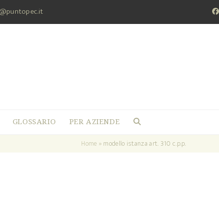
a@puntopec.it
F
GLOSSARIO
PER AZIENDE
Home
»
modello istanza art. 310 c.p.p.