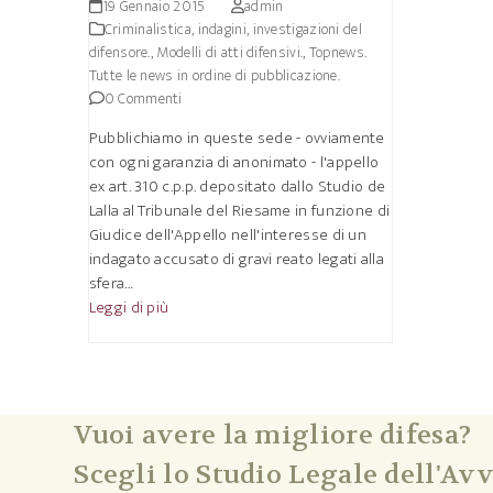
19 Gennaio 2015
admin
Criminalistica, indagini, investigazioni del
difensore.
,
Modelli di atti difensivi.
,
Topnews.
Tutte le news in ordine di pubblicazione.
0 Commenti
Pubblichiamo in queste sede - ovviamente
con ogni garanzia di anonimato - l'appello
ex art. 310 c.p.p. depositato dallo Studio de
Lalla al Tribunale del Riesame in funzione di
Giudice dell'Appello nell'interesse di un
indagato accusato di gravi reato legati alla
sfera…
Leggi di più
Vuoi avere la migliore difesa?
Scegli lo Studio Legale dell'Avv