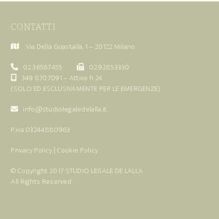
CONTATTI
Via Della Guastalla, 1 – 20122 Milano
02.36567455
02.92853330
349 8707091
– Attivo h 24
(SOLO ED ESCLUSIVAMENTE PER LE EMERGENZE)
info@studiolegaledelalla.it
P.iva 03244880963
Privacy Policy
|
Cookie Policy
© Copyright 2017
STUDIO LEGALE DE LALLA
All Rights Reserved