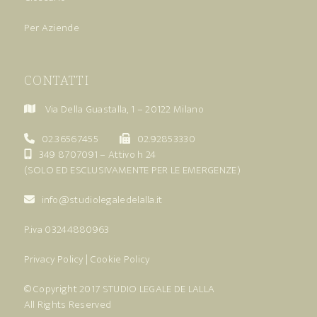
Per Aziende
CONTATTI
Via Della Guastalla, 1 – 20122 Milano
02.36567455
02.92853330
349 8707091
– Attivo h 24
(SOLO ED ESCLUSIVAMENTE PER LE EMERGENZE)
info@studiolegaledelalla.it
P.iva 03244880963
Privacy Policy
|
Cookie Policy
© Copyright 2017
STUDIO LEGALE DE LALLA
All Rights Reserved