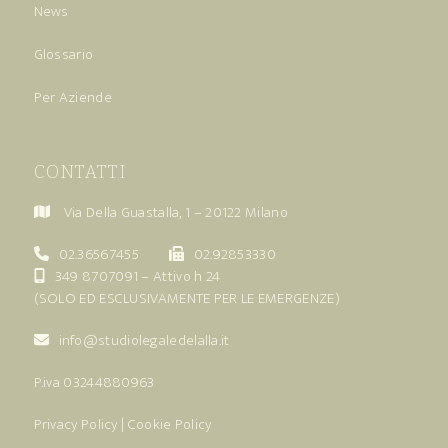
News
Glossario
Per Aziende
CONTATTI
Via Della Guastalla, 1 – 20122 Milano
02.36567455
02.92853330
349 8707091
– Attivo h 24
(SOLO ED ESCLUSIVAMENTE PER LE EMERGENZE)
info@studiolegaledelalla.it
P.iva 03244880963
Privacy Policy
|
Cookie Policy