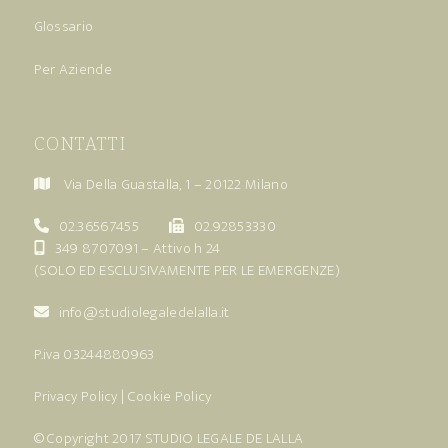
Glossario
Per Aziende
CONTATTI
Via Della Guastalla, 1 – 20122 Milano
02.36567455
02.92853330
349 8707091
– Attivo h 24
(SOLO ED ESCLUSIVAMENTE PER LE EMERGENZE)
info@studiolegaledelalla.it
P.iva 03244880963
Privacy Policy
|
Cookie Policy
© Copyright 2017
STUDIO LEGALE DE LALLA