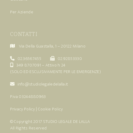
Per Aziende
CONTATTI
Via Della Guastalla, 1 – 20122 Milano
02.36567455
02.92853330
349 8707091
– Attivo h 24
(SOLO ED ESCLUSIVAMENTE PER LE EMERGENZE)
info@studiolegaledelalla.it
P.iva 03244880963
Privacy Policy
|
Cookie Policy
© Copyright 2017
STUDIO LEGALE DE LALLA
All Rights Reserved