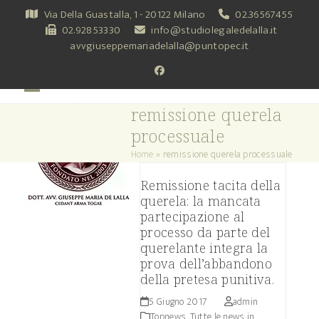
Skip
Via Della Guastalla, 1 - 20122 Milano
02.36567455
to
02.92853330
info@studiolegaledelalla.it
content
avvgiuseppemariadelalla@puntopec.it
Facebook
Open
Close
remissione querela
mobile
mobile
processuale
menu
menu
Home
»
remissione querela processuale
Remissione tacita della
querela: la mancata
partecipazione al
processo da parte del
querelante integra la
prova dell’abbandono
della pretesa punitiva.
5 Giugno 2017
admin
Topnews. Tutte le news in