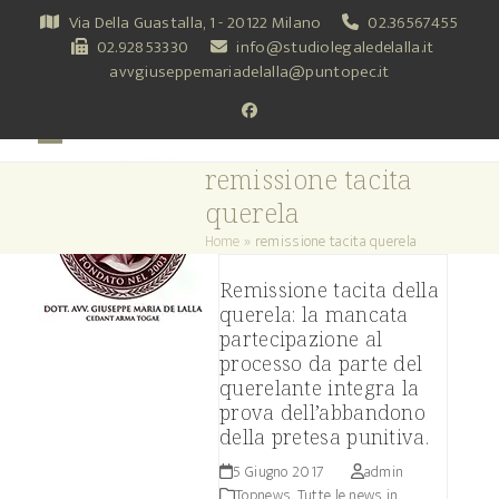
Skip
Via Della Guastalla, 1 - 20122 Milano
02.36567455
to
02.92853330
info@studiolegaledelalla.it
content
avvgiuseppemariadelalla@puntopec.it
Facebook
Open
Close
remissione tacita
mobile
mobile
querela
menu
menu
Home
»
remissione tacita querela
Remissione tacita della
querela: la mancata
partecipazione al
processo da parte del
querelante integra la
prova dell’abbandono
della pretesa punitiva.
5 Giugno 2017
admin
Topnews. Tutte le news in