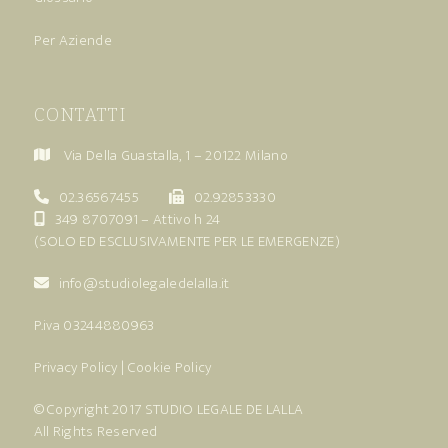
Per Aziende
CONTATTI
Via Della Guastalla, 1 – 20122 Milano
02.36567455
02.92853330
349 8707091
– Attivo h 24
(SOLO ED ESCLUSIVAMENTE PER LE EMERGENZE)
info@studiolegaledelalla.it
P.iva 03244880963
Privacy Policy
|
Cookie Policy
© Copyright 2017
STUDIO LEGALE DE LALLA
All Rights Reserved