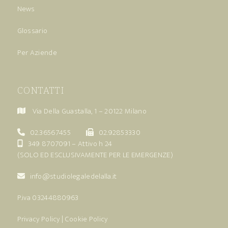
News
Glossario
Per Aziende
CONTATTI
Via Della Guastalla, 1 – 20122 Milano
02.36567455
02.92853330
349 8707091
– Attivo h 24
(SOLO ED ESCLUSIVAMENTE PER LE EMERGENZE)
info@studiolegaledelalla.it
P.iva 03244880963
Privacy Policy
|
Cookie Policy