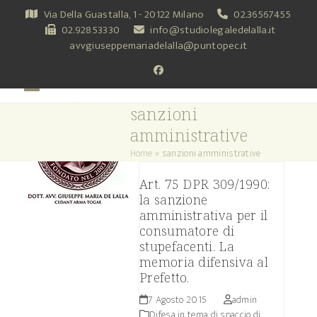
Skip
Via Della Guastalla, 1 - 20122 Milano
02.36567455
to
02.92853330
info@studiolegaledelalla.it
content
avvgiuseppemariadelalla@puntopec.it
Facebook
Open
Close
sanzioni
mobile
mobile
amministrative
menu
menu
Home
»
sanzioni amministrative
Art. 75 DPR 309/1990:
la sanzione
amministrativa per il
consumatore di
stupefacenti. La
memoria difensiva al
Prefetto.
7 Agosto 2015
admin
Difesa in tema di spaccio di