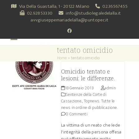
Skip
Via Della Guastalla, 1 - 20122 Milano
02.36567455
to
02.92853330
info@studiolegaledelalla.it
content
avvgiuseppemariadelalla@puntopec.it
Facebook
Open
Close
tentato omicidio
mobile
mobile
Home
»
tentato omicidio
menu
menu
Omicidio tentato e
lesioni: le differenze.
18 Gennaio 2013
admin
Sentenze della Corte di
Cassazione.
,
Topnews. Tutte le
news in ordine di pubblicazione.
0 Commenti
La vittima di un reato che lede
l'integrità della persona offesa
può effettivamente molto