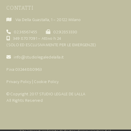
CONTATTI
Via Della Guastalla, 1 – 20122 Milano
02.36567455
02.92853330
349 8707091
– Attivo h 24
(SOLO ED ESCLUSIVAMENTE PER LE EMERGENZE)
info@studiolegaledelalla.it
P.iva 03244880963
Privacy Policy
|
Cookie Policy
© Copyright 2017
STUDIO LEGALE DE LALLA
All Rights Reserved