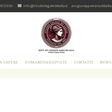
2853330
info@studiolegaledelalla.it
avvgiuseppemariadelall
A SAPERE
DOMANDE&RISPOSTE
CONTATTI
NEWS