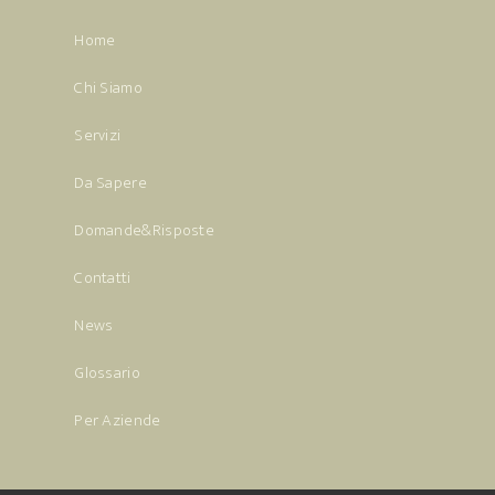
Home
Chi Siamo
Servizi
Da Sapere
Domande&Risposte
Contatti
News
Glossario
Per Aziende