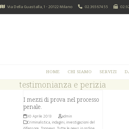
Skip
Via Della Guastalla, 1 - 20122 Milano
02.36567455
02.9
to
content
HOME
CHI SIAMO
SERVIZI
D
testimonianza e perizia
I mezzi di prova nel processo
penale.
30 Aprile 2013
admin
Criminalistica, indagini, investigazioni del
difensore.
,
Topnews. Tutte le news in ordine