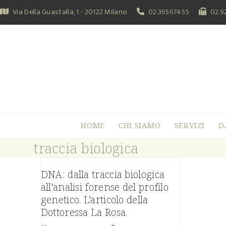
Skip
Via Della Guastalla, 1 - 20122 Milano
02.36567455
02.9
to
content
HOME
CHI SIAMO
SERVIZI
D
traccia biologica
DNA: dalla traccia biologica
all’analisi forense del profilo
genetico. L’articolo della
Dottoressa La Rosa.