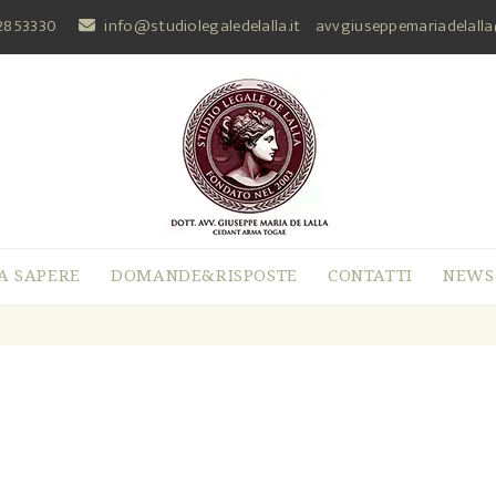
2853330
info@studiolegaledelalla.it
avvgiuseppemariadelall
A SAPERE
DOMANDE&RISPOSTE
CONTATTI
NEWS