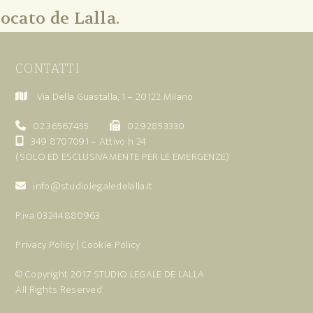
ocato de Lalla.
CONTATTI
Via Della Guastalla, 1 – 20122 Milano
02.36567455
02.92853330
349 8707091
– Attivo h 24
(SOLO ED ESCLUSIVAMENTE PER LE EMERGENZE)
info@studiolegaledelalla.it
P.iva 03244880963
Privacy Policy
|
Cookie Policy
© Copyright 2017
STUDIO LEGALE DE LALLA
All Rights Reserved