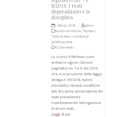
legislativi nn. 7 e
8/2016. I reati
depenalizzati e la
disciplina.
5 Marzo 2016
admin
Novità normative.
,
Topnews.
Tutte le news in ordine di
pubblicazione.
0 Commenti
Lo scorso 6 febbraio sono
entrati in vigore i Decreti
Legislativi nn. 7 e 8 del 2016
che, in esecuzione della legge
delega n. 67/2014, hanno
introdotto rilevanti modifiche
alla disciplina sanzionatoria dei
reati prevedendo
rispettivamente l’abrogazione
di alcuni reati…
Leggi di più