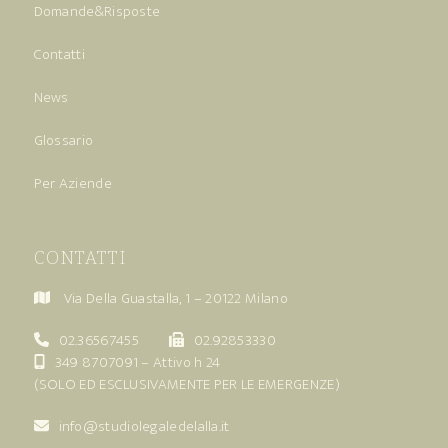
Domande&Risposte
Contatti
News
Glossario
Per Aziende
CONTATTI
Via Della Guastalla, 1 – 20122 Milano
02.36567455
02.92853330
349 8707091
– Attivo h 24
(SOLO ED ESCLUSIVAMENTE PER LE EMERGENZE)
info@studiolegaledelalla.it