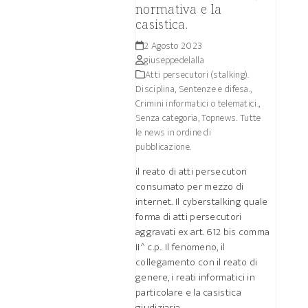
normativa e la
casistica.
2 Agosto 2023
giuseppedelalla
Atti persecutori (stalking).
Disciplina, Sentenze e difesa.
,
Crimini informatici o telematici.
,
Senza categoria
,
Topnews. Tutte
le news in ordine di
pubblicazione.
il reato di atti persecutori
consumato per mezzo di
internet. Il cyberstalking quale
forma di atti persecutori
aggravati ex art. 612 bis comma
II^ c.p.. Il fenomeno, il
collegamento con il reato di
genere, i reati informatici in
particolare e la casistica
giudiziaria.