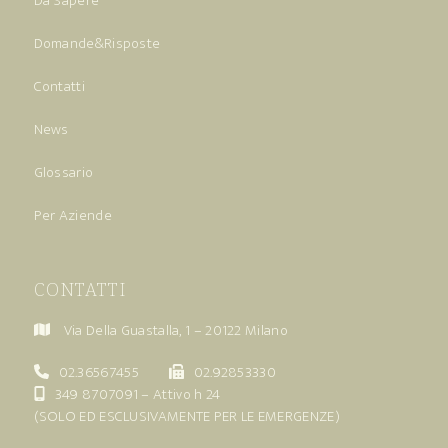
Da Sapere
Domande&Risposte
Contatti
News
Glossario
Per Aziende
CONTATTI
Via Della Guastalla, 1 – 20122 Milano
02.36567455
02.92853330
349 8707091
– Attivo h 24
(SOLO ED ESCLUSIVAMENTE PER LE EMERGENZE)