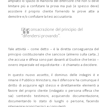
ampliato lo spazio di manovra del difensore che non si deve
limitare più a confutare la prova ma può (e spesso deve)
assistere il proprio cliente fornendo le prove atte a
demolire e/o confutare la tesi accusatoria.
E’ la consacrazione del principio del
“difendersi provando”.
Tale attività – come detto – è la diretta conseguenza del
principio costituzionale che sancisce (almeno sulla carta…)
che accusa e difesa sono pari davanti al Giudice che terzo –
ovvero imparziale ed equidistante – è chiamato a decidere.
In questo nuovo assetto, il dominus delle indagini è e
rimane il Pubblico Ministero; ma il difensore ha comunque il
diritto di acquisire egli stesso e direttamente elementi a
favore del proprio cliente (indagato o persona offesa che
sia) sentendo testimoni, acquisendo documentazione,
documentando lo stato di luoghi o persone, facendo
intervenire propri tecnici e consulenti.