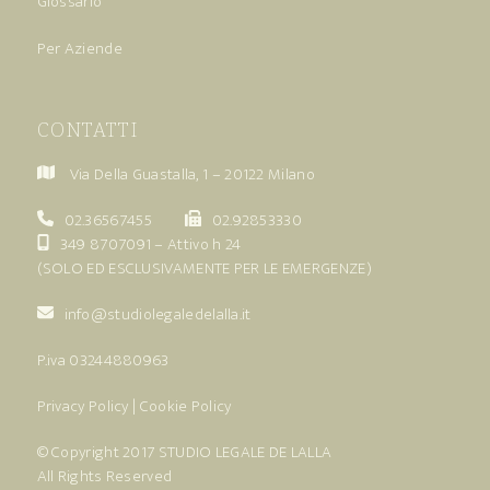
Glossario
Per Aziende
CONTATTI
Via Della Guastalla, 1 – 20122 Milano
02.36567455
02.92853330
349 8707091
– Attivo h 24
(SOLO ED ESCLUSIVAMENTE PER LE EMERGENZE)
info@studiolegaledelalla.it
P.iva 03244880963
Privacy Policy
|
Cookie Policy
© Copyright 2017
STUDIO LEGALE DE LALLA
All Rights Reserved