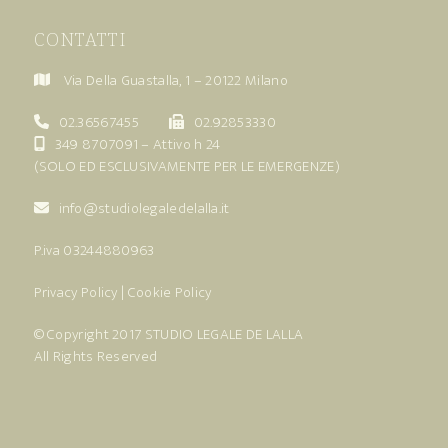
CONTATTI
Via Della Guastalla, 1 – 20122 Milano
02.36567455
02.92853330
349 8707091
– Attivo h 24
(SOLO ED ESCLUSIVAMENTE PER LE EMERGENZE)
info@studiolegaledelalla.it
P.iva 03244880963
Privacy Policy
|
Cookie Policy
© Copyright 2017
STUDIO LEGALE DE LALLA
All Rights Reserved