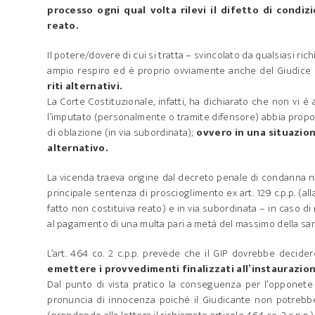
processo ogni qual volta rilevi il difetto di condiz
reato.
Il potere/dovere di cui si tratta – svincolato da qualsiasi ric
ampio respiro ed è proprio ovviamente anche del Giudice (
riti alternativi.
La Corte Costituzionale, infatti, ha dichiarato che non vi è
l’imputato (personalmente o tramite difensore) abbia prop
di oblazione (in via subordinata);
ovvero in una situazion
alternativo.
La vicenda traeva origine dal decreto penale di condanna n
principale sentenza di proscioglimento ex art. 129 c.p.p. (a
fatto non costituiva reato) e in via subordinata – in caso di 
al pagamento di una multa pari a metà del massimo della san
L’art. 464 co. 2 c.p.p. prevede che il GIP dovrebbe deci
emettere i provvedimenti finalizzati all’instaurazion
Dal punto di vista pratico la conseguenza per l’opponete 
pronuncia di innocenza poiché il Giudicante non potrebbe