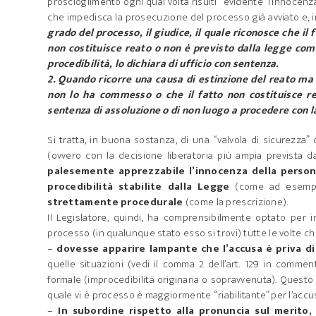
proscioglimento ogni qual volta risulti “evidente” l’innocenz
che impedisca la prosecuzione del processo già avviato e, in
grado del processo, il giudice, il quale riconosce che i
non costituisce reato o non è previsto dalla legge com
procedibilità, lo dichiara di ufficio con sentenza.
2. Quando ricorre una causa di estinzione del reato ma d
non lo ha commesso o che il fatto non costituisce re
sentenza di assoluzione o di non luogo a procedere con l
Si tratta, in buona sostanza, di una “valvola di sicurezza”
(ovvero con la decisione liberatoria più ampia prevista da
palesemente apprezzabile l’innocenza della person
procedibilità stabilite dalla Legge
(come ad esempi
strettamente procedurale
(come la prescrizione).
Il Legislatore, quindi, ha comprensibilmente optato per 
processo (in qualunque stato esso si trovi) tutte le volte ch
–
dovesse apparire lampante che l’accusa è priva 
quelle situazioni (vedi il comma 2 dell’art. 129 in commen
formale (improcedibilità originaria o sopravvenuta). Questo 
quale vi è processo è maggiormente “riabilitante” per l’accus
–
In subordine rispetto alla pronuncia sul merito