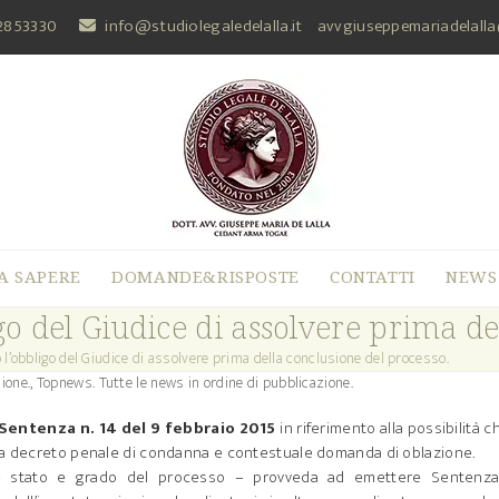
2853330
info@studiolegaledelalla.it
avvgiuseppemariadelall
A SAPERE
DOMANDE&RISPOSTE
CONTATTI
NEWS
igo del Giudice di assolvere prima d
ro l’obbligo del Giudice di assolvere prima della conclusione del processo.
ione.
,
Topnews. Tutte le news in ordine di pubblicazione.
Sentenza n. 14 del 9 febbraio 2015
in riferimento alla possibilità ch
 a decreto penale di condanna e contestuale domanda di oblazione.
nque stato e grado del processo – provveda ad emettere Sentenza