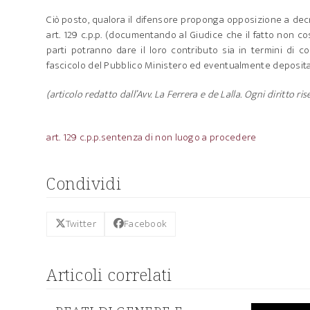
Ciò posto, qualora il difensore proponga opposizione a de
art. 129 c.p.p. (documentando al Giudice che il fatto non c
parti potranno dare il loro contributo sia in termini di c
fascicolo del Pubblico Ministero ed eventualmente depositati
(articolo redatto dall’Avv. La Ferrera e de Lalla. Ogni diritto ris
art. 129 c.p.p.
sentenza di non luogo a procedere
Condividi
Twitter
Facebook
Articoli correlati