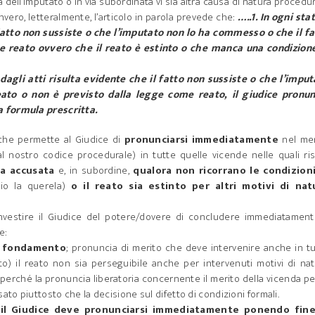
a dell’imputato o in via subordinata vi sia altra causa di natura procedu
vero, letteralmente, l’articolo in parola prevede che:
…..1. In ogni sta
l fatto non sussiste o che l’imputato non lo ha commesso o che il f
e reato ovvero che il reato è estinto o che manca una condizione
agli atti risulta evidente che il fatto non sussiste o che l’imput
ato o non è previsto dalla legge come reato, il giudice pronun
a formula prescritta.
 che permette al Giudice di
pronunciarsi immediatamente
nel mer
l nostro codice procedurale) in tutte quelle vicende nelle quali ris
a accusata
e, in subordine,
qualora non ricorrano le condizioni
o la querela)
o il reato sia estinto per altri motivi di nat
investire il Giudice del potere/dovere di concludere immediatament
e:
di fondamento
; pronuncia di merito che deve intervenire anche in t
to) il reato non sia perseguibile anche per intervenuti motivi di na
perché la pronuncia liberatoria concernente il merito della vicenda pe
ato piuttosto che la decisione sul difetto di condizioni formali.
, il Giudice deve pronunciarsi immediatamente ponendo fine