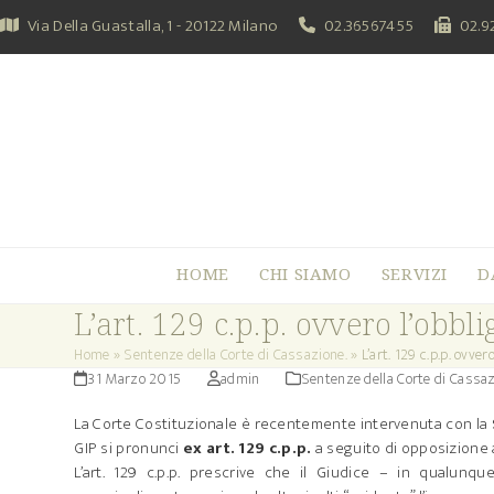
Skip
Via Della Guastalla, 1 - 20122 Milano
02.36567455
02.9
to
content
HOME
CHI SIAMO
SERVIZI
D
L’art. 129 c.p.p. ovvero l’obbl
Home
»
Sentenze della Corte di Cassazione.
»
L’art. 129 c.p.p. ovve
31 Marzo 2015
admin
Sentenze della Corte di Cassaz
La Corte Costituzionale è recentemente intervenuta con la
GIP si pronunci
ex art. 129 c.p.p.
a seguito di opposizione
L’art. 129 c.p.p. prescrive che il Giudice – in qualu