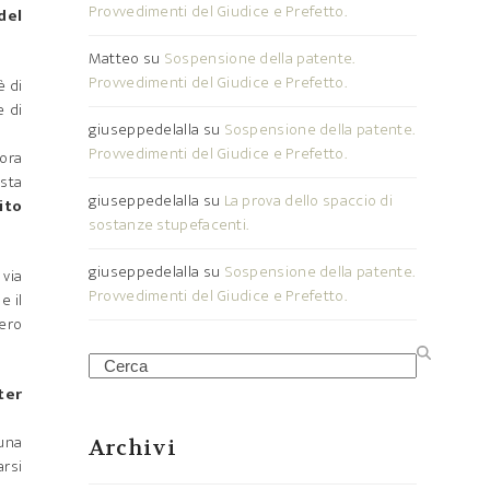
Provvedimenti del Giudice e Prefetto.
del
Matteo
su
Sospensione della patente.
Provvedimenti del Giudice e Prefetto.
è di
e di
giuseppedelalla
su
Sospensione della patente.
Provvedimenti del Giudice e Prefetto.
lora
esta
giuseppedelalla
su
La prova dello spaccio di
ito
sostanze stupefacenti.
giuseppedelalla
su
Sospensione della patente.
 via
Provvedimenti del Giudice e Prefetto.
e il
vero
Search
ter
 una
Archivi
arsi