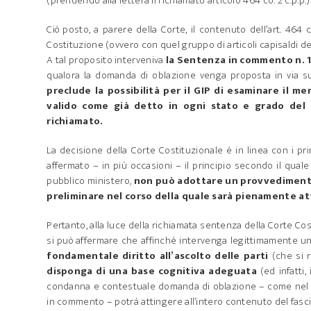
(prendendo alla lettera il richiamato articolo 464 co. 2 c.p.p.
Ciò posto, a parere della Corte, il contenuto dell’art. 464 
Costituzione (ovvero con quel gruppo di articoli capisaldi del 
A tal proposito interveniva
la Sentenza in commento n. 1
qualora la domanda di oblazione venga proposta in via su
preclude la possibilità per il GIP di esaminare il me
valido come già detto in ogni stato e grado del
richiamato.
La decisione della Corte Costituzionale è in linea con i pri
affermato – in più occasioni – il principio secondo il quale 
pubblico ministero,
non può adottare un provvedimento 
preliminare nel corso della quale sarà pienamente att
Pertanto, alla luce della richiamata sentenza della Corte C
si può affermare che affinché intervenga legittimamente una
fondamentale diritto all’ascolto delle parti
(che si r
disponga di una base cognitiva adeguata
(ed infatti,
condanna e contestuale domanda di oblazione – come nel c
in commento – potrà attingere all’intero contenuto del fasc