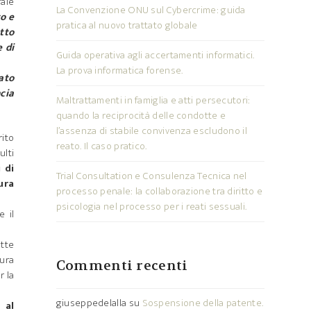
rale
La Convenzione ONU sul Cybercrime: guida
to e
pratica al nuovo trattato globale
atto
 di
Guida operativa agli accertamenti informatici.
La prova informatica forense.
ato
cia
Maltrattamenti in famiglia e atti persecutori:
quando la reciprocità delle condotte e
l’assenza di stabile convivenza escludono il
ito
reato. Il caso pratico.
ulti
 di
Trial Consultation e Consulenza Tecnica nel
ura
processo penale: la collaborazione tra diritto e
psicologia nel processo per i reati sessuali.
e il
utte
tura
Commenti recenti
r la
giuseppedelalla
su
Sospensione della patente.
 al