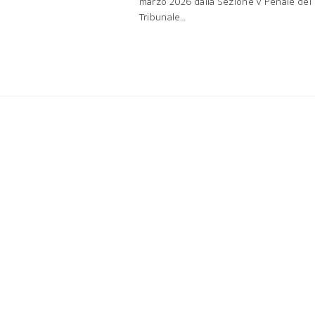
marzo 2026 dalla Sezione V Penale del
Tribunale…