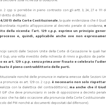
) a decidere sulla richiesta di oblazione.
co. 2 cpp si porrebbe in pieno contrasto con gli artt. 3, 24, 27 e 111 d
diritto di difesa).
4/2015 della Corte Costituzionale
, la quale evidenziava che il Giud
bordinata rispetto all’opposizione al decreto penale di condanna,
rito della vicenda: l’art. 129 c.p.p. esprime un principio gener
 processo e, quindi, applicabile anche ove non espressame
ncipi sanciti dalle Sezioni Unite della Corte di Cassazione le quali h
il Gup, una volta investito della richiesta di rinvio a giudizio da parte
ex art. 129 c.p.p. senza prima aver fissato e celebrato l’udie
uato il pieno contraddittorio delle parti.
ostituzionale nonché delle pronunce in materia emesse dalle Sezioni Un
 pronuncia ex art. 129 co. 2 c.p.p.
è necessario non solo rispettare
ealizza con la dialettica del contraddittorio),
ma anche che il Giud
 il GIP che deve pronunciarsi in sede di opposizione a decreto penal
aso che ha dato occasione alla pronuncia della Corte Costituzionale
icolo del PM nonché ai documenti depositati dal difensore).