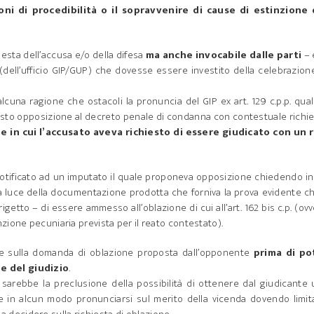
ioni di procedibilità o il sopravvenire di cause di estinzione 
hiesta dell’accusa e/o della difesa
ma anche invocabile dalle parti
– 
dell’ufficio GIP/GUP) che dovesse essere investito della celebrazion
 alcuna ragione che ostacoli la pronuncia del GIP ex art. 129 c.p.p. qua
osto opposizione al decreto penale di condanna con contestuale richi
e in cui l’accusato aveva richiesto di essere giudicato con un r
otificato ad un imputato il quale proponeva opposizione chiedendo in
lla luce della documentazione prodotta che forniva la prova evidente ch
rigetto – di essere ammesso all’oblazione di cui all’art. 162 bis c.p. (ov
zione pecuniaria prevista per il reato contestato).
dere sulla domanda di oblazione proposta dall’opponente
prima di po
e del giudizio
.
sarebbe la preclusione della possibilità di ottenere dal giudicante
 in alcun modo pronunciarsi sul merito della vicenda dovendo limit