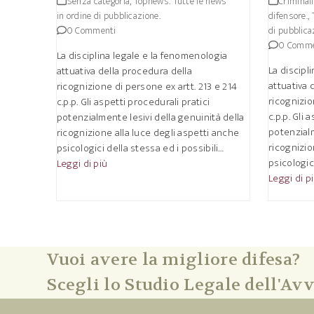
Senza categoria
,
Topnews. Tutte le news
Criminali
in ordine di pubblicazione.
difensore.
,
0 Commenti
di pubblica
0 Comme
La disciplina legale e la fenomenologia
La discipl
attuativa della procedura della
attuativa 
ricognizione di persone ex artt. 213 e 214
ricognizio
c.p.p. Gli aspetti procedurali pratici
c.p.p. Gli 
potenzialmente lesivi della genuinità della
potenzialm
ricognizione alla luce degli aspetti anche
ricognizio
psicologici della stessa ed i possibili…
psicologic
Leggi di più
Leggi di p
Vuoi avere la migliore difesa?
Scegli lo Studio Legale dell'Avv