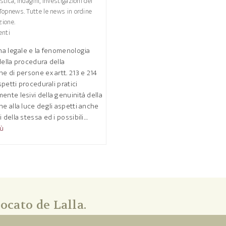
stica, indagini, investigazioni del
Topnews. Tutte le news in ordine
zione.
nti
ina legale e la fenomenologia
della procedura della
ne di persone ex artt. 213 e 214
aspetti procedurali pratici
ente lesivi della genuinità della
ne alla luce degli aspetti anche
i della stessa ed i possibili…
iù
ocato de Lalla.