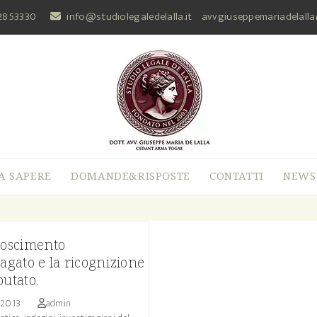
2853330
info@studiolegaledelalla.it
avvgiuseppemariadelall
A SAPERE
DOMANDE&RISPOSTE
CONTATTI
NEWS
noscimento
dagato e la ricognizione
putato.
 2013
admin