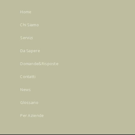
Home
Chi Siamo
Servizi
Da Sapere
Domande&Risposte
Contatti
News
Glossario
Per Aziende