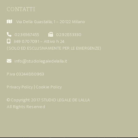
CONTATTI
Via Della Guastalla, 1 – 20122 Milano
02.36567455
02.92853330
349 8707091
– Attivo h 24
(SOLO ED ESCLUSIVAMENTE PER LE EMERGENZE)
info@studiolegaledelalla.it
P.iva 03244880963
Privacy Policy
|
Cookie Policy
© Copyright 2017
STUDIO LEGALE DE LALLA
All Rights Reserved