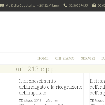
Skip
Via Della Guastalla, 1 - 20122 Milano
02.36567455
02.9
to
content
HOME
CHI SIAMO
SERVIZI
D
art. 213 c.p.p.
Il riconoscimento
Il rico
dell’indagato e la ricognizione
dell'in
dell’imputato.
dell'im
6 Maggio 2013
admin
6 Maggio