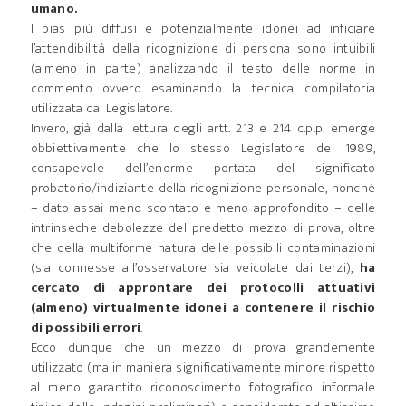
umano.
I bias più diffusi e potenzialmente idonei ad inficiare
l’attendibilità della ricognizione di persona sono intuibili
(almeno in parte) analizzando il testo delle norme in
commento ovvero esaminando la tecnica compilatoria
utilizzata dal Legislatore.
Invero, già dalla lettura degli artt. 213 e 214 c.p.p. emerge
obbiettivamente che lo stesso Legislatore del 1989,
consapevole dell’enorme portata del significato
probatorio/indiziante della ricognizione personale, nonché
– dato assai meno scontato e meno approfondito – delle
intrinseche debolezze del predetto mezzo di prova, oltre
che della multiforme natura delle possibili contaminazioni
(sia connesse all’osservatore sia veicolate dai terzi),
ha
cercato di approntare dei protocolli attuativi
(almeno) virtualmente idonei a contenere il rischio
di possibili errori
.
Ecco dunque che un mezzo di prova grandemente
utilizzato (ma in maniera significativamente minore rispetto
al meno garantito riconoscimento fotografico informale