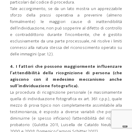
particolari dal codice di procedura.
Tale accorgimento, se da un lato mostra un apprezzabile
sforzo della prassi operativa a prevenire (almeno
formalmente) le maggiori cause di inattendibilità
dell’individuazione, non può sopperire al difetto di controllo
e contraddittorio durante l’incombente, che è gestito
esclusivamente da una parte processuale, né risolve i limiti
connessi alla natura stessa del riconoscimento operato su
delle immagini (par. 1.2).
4. I fattori che possono maggiormente influenzare
l’attendibilità della ricognizione di persona (che
agiscono con il medesimo meccanismo anche
sull’individuazione fotografica).
La procedura di ricognizione personale (e massimamente
quella di individuazione fotografica ex art. 361 c.p.p.), quale
mezzo di prova tipico non completamente assimilabile alla
testimonianza, è esposto a diverse variabili che possono
diminuirne (e spesso inficiano) l’attendibilità del risultato
probatorio (Gulotta 2011, Luisella de Cataldo Neuburger,
2000 e 2008, Domenico Carponi Schittar 2012).