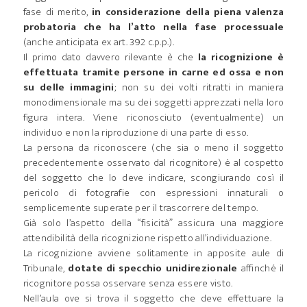
fase di merito,
in considerazione della piena valenza
probatoria che ha l’atto nella fase processuale
(anche anticipata ex art. 392 c.p.p.).
Il primo dato davvero rilevante è che
la ricognizione è
effettuata tramite persone in carne ed ossa e non
su delle immagini
; non su dei volti ritratti in maniera
monodimensionale ma su dei soggetti apprezzati nella loro
figura intera. Viene riconosciuto (eventualmente) un
individuo e non la riproduzione di una parte di esso.
La persona da riconoscere (che sia o meno il soggetto
precedentemente osservato dal ricognitore) è al cospetto
del soggetto che lo deve indicare, scongiurando così il
pericolo di fotografie con espressioni innaturali o
semplicemente superate per il trascorrere del tempo.
Già solo l’aspetto della “fisicità” assicura una maggiore
attendibilità della ricognizione rispetto all’individuazione.
La ricognizione avviene solitamente in apposite aule di
Tribunale,
dotate di specchio unidirezionale
affinché il
ricognitore possa osservare senza essere visto.
Nell’aula ove si trova il soggetto che deve effettuare la