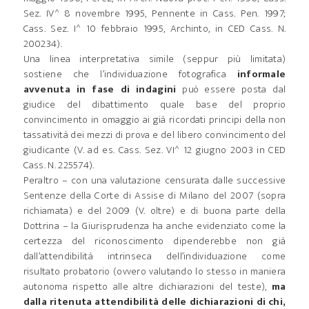
Sez. IV^ 8 novembre 1995, Pennente in Cass. Pen. 1997;
Cass. Sez. I^ 10 febbraio 1995, Archinto, in CED Cass. N.
200234).
Una linea interpretativa simile (seppur più limitata)
sostiene che l’individuazione fotografica
informale
avvenuta in fase di indagini
può essere posta dal
giudice del dibattimento quale base del proprio
convincimento in omaggio ai già ricordati principi della non
tassatività dei mezzi di prova e del libero convincimento del
giudicante (V. ad es. Cass. Sez. VI^ 12 giugno 2003 in CED
Cass. N. 225574).
Peraltro – con una valutazione censurata dalle successive
Sentenze della Corte di Assise di Milano del 2007 (sopra
richiamata) e del 2009 (V. oltre) e di buona parte della
Dottrina – la Giurisprudenza ha anche evidenziato come la
certezza del riconoscimento dipenderebbe non già
dall’attendibilità intrinseca dell’individuazione come
risultato probatorio (ovvero valutando lo stesso in maniera
autonoma rispetto alle altre dichiarazioni del teste),
ma
dalla ritenuta attendibilità delle dichiarazioni di chi,