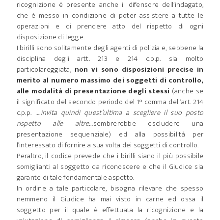
ricognizione è presente anche il difensore dell’indagato,
che è messo in condizione di poter assistere a tutte le
operazioni e di prendere atto del rispetto di ogni
disposizione di legge.
I birilli sono solitamente degli agenti di polizia e, sebbene la
disciplina degli artt. 213 e 214 c.p.p. sia molto
particolareggiata,
non vi sono disposizioni precise in
merito al numero massimo dei soggetti di controllo,
alle modalità di presentazione degli stessi
(anche se
il significato del secondo periodo del 1° comma dell’art. 214
c.p.p.
….invita quindi quest’ultima a scegliere il suo posto
rispetto alle altre…
sembrerebbe escludere una
presentazione sequenziale) ed alla possibilità per
l’interessato di fornire a sua volta dei soggetti di controllo.
Peraltro, il codice prevede che i birilli siano il più possibile
somiglianti al soggetto da riconoscere e che il Giudice sia
garante di tale fondamentale aspetto.
In ordine a tale particolare, bisogna rilevare che spesso
nemmeno il Giudice ha mai visto in carne ed ossa il
soggetto per il quale è effettuata la ricognizione e la