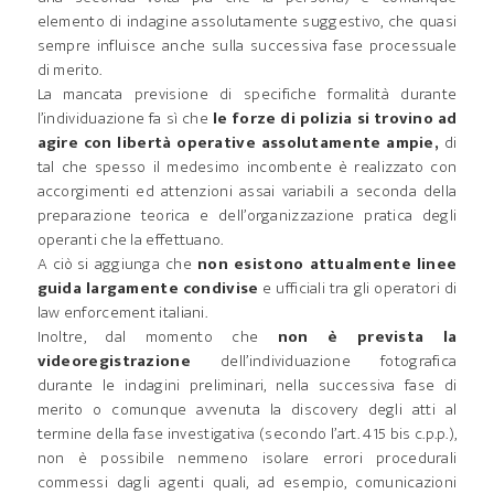
elemento di indagine assolutamente suggestivo, che quasi
sempre influisce anche sulla successiva fase processuale
di merito.
La mancata previsione di specifiche formalità durante
l’individuazione fa sì che
le forze di polizia si trovino ad
agire con libertà operative assolutamente ampie,
di
tal che spesso il medesimo incombente è realizzato con
accorgimenti ed attenzioni assai variabili a seconda della
preparazione teorica e dell’organizzazione pratica degli
operanti che la effettuano.
A ciò si aggiunga che
non esistono attualmente linee
guida largamente condivise
e ufficiali tra gli operatori di
law enforcement italiani.
Inoltre, dal momento che
non è prevista la
videoregistrazione
dell’individuazione fotografica
durante le indagini preliminari, nella successiva fase di
merito o comunque avvenuta la discovery degli atti al
termine della fase investigativa (secondo l’art. 415 bis c.p.p.),
non è possibile nemmeno isolare errori procedurali
commessi dagli agenti quali, ad esempio, comunicazioni