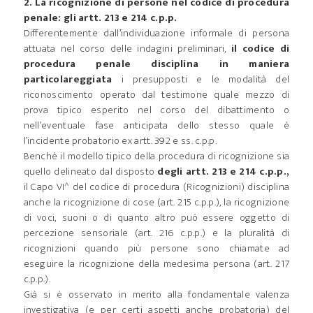
2. La ricognizione di persone nel codice di procedura
penale: gli artt. 213 e 214 c.p.p.
Differentemente dall’individuazione informale di persona
attuata nel corso delle indagini preliminari,
il codice di
procedura penale disciplina in maniera
particolareggiata
i presupposti e le modalità del
riconoscimento operato dal testimone quale mezzo di
prova tipico esperito nel corso del dibattimento o
nell’eventuale fase anticipata dello stesso quale è
l’incidente probatorio ex artt. 392 e ss. c.p.p.
Benché il modello tipico della procedura di ricognizione sia
quello delineato dal disposto
degli artt. 213 e 214 c.p.p.,
il Capo VI^ del codice di procedura (Ricognizioni) disciplina
anche la ricognizione di cose (art. 215 c.p.p.), la ricognizione
di voci, suoni o di quanto altro può essere oggetto di
percezione sensoriale (art. 216 c.p.p.) e la pluralità di
ricognizioni quando più persone sono chiamate ad
eseguire la ricognizione della medesima persona (art. 217
c.p.p.).
Già si è osservato in merito alla fondamentale valenza
investigativa (e per certi aspetti anche probatoria) del