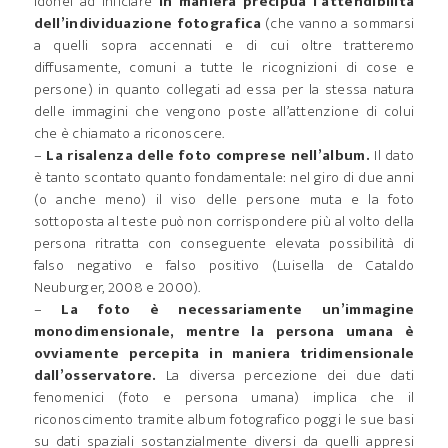
idonei ad inficiare
in maniera precipua l’attendibilità
dell’individuazione fotografica
(che vanno a sommarsi
a quelli sopra accennati e di cui oltre tratteremo
diffusamente, comuni a tutte le ricognizioni di cose e
persone) in quanto collegati ad essa per la stessa natura
delle immagini che vengono poste all’attenzione di colui
che è chiamato a riconoscere.
–
La risalenza delle foto comprese nell’album.
Il dato
è tanto scontato quanto fondamentale: nel giro di due anni
(o anche meno) il viso delle persone muta e la foto
sottoposta al teste può non corrispondere più al volto della
persona ritratta con conseguente elevata possibilità di
falso negativo e falso positivo (Luisella de Cataldo
Neuburger, 2008 e 2000).
–
La foto è necessariamente un’immagine
monodimensionale, mentre la persona umana è
ovviamente percepita in maniera tridimensionale
dall’osservatore.
La diversa percezione dei due dati
fenomenici (foto e persona umana) implica che il
riconoscimento tramite album fotografico poggi le sue basi
su dati spaziali sostanzialmente diversi da quelli appresi