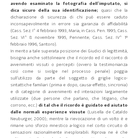
avendo esaminato la fotografia dell’imputato, si
dica sicuro della sua identificazione;
quasi che la
dichiarazione di sicurezza di chi può essere caduto
inconsapevolmente in errore sia garanzia di affidabilità
(Cass. Sez. I^ 4 febbraio 1993, Maria, in Cass. Pen. 1995; Cass.
Sez. VI^ 8 novembre 1995, Pennente; Cass. Sez. IV^ 1°
febbraio 1996, Santoro).
In merito a tale superata posizione dei Giudici di legittimità,
bisogna anche sottolineare che il ricordo ed il racconto di
avvenimenti vissuti o percepiti (ovvero la testimonianza
così come si svolge nel processo penale) poggia
sull’utilizzo da parte del soggetto di griglie logico-
sintattiche familiari (prima e dopo, causa-effetto, sincronia)
e di categorie di avvenimenti ed interazioni largamente
utilizzate (due persone che parlano, che litigano, che
corrono, ecc.)
di tal che il ricordo è guidato ed aiutato
dalle normali esperienze vissute
(Luisella de Cataldo
Neuburger, 2000); mentre la rievocazione di un volto è e
rimane uno sforzo mnestico a-logico nel corto circuito di
sensazioni razionalmente inesplorabili. Riprova ne è che