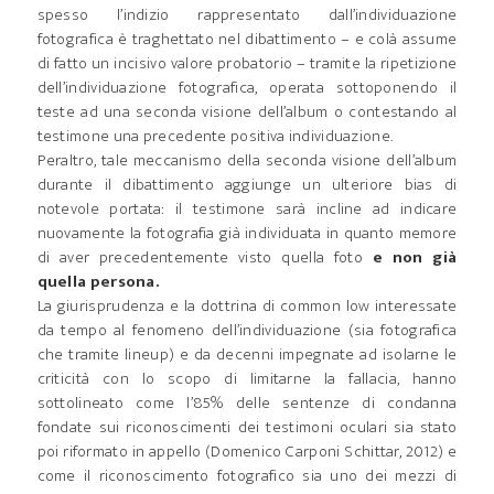
spesso l’indizio rappresentato dall’individuazione
fotografica è traghettato nel dibattimento – e colà assume
di fatto un incisivo valore probatorio – tramite la ripetizione
dell’individuazione fotografica, operata sottoponendo il
teste ad una seconda visione dell’album o contestando al
testimone una precedente positiva individuazione.
Peraltro, tale meccanismo della seconda visione dell’album
durante il dibattimento aggiunge un ulteriore bias di
notevole portata: il testimone sarà incline ad indicare
nuovamente la fotografia già individuata in quanto memore
di aver precedentemente visto quella foto
e non già
quella persona.
La giurisprudenza e la dottrina di common low interessate
da tempo al fenomeno dell’individuazione (sia fotografica
che tramite lineup) e da decenni impegnate ad isolarne le
criticità con lo scopo di limitarne la fallacia, hanno
sottolineato come l’85% delle sentenze di condanna
fondate sui riconoscimenti dei testimoni oculari sia stato
poi riformato in appello (Domenico Carponi Schittar, 2012) e
come il riconoscimento fotografico sia uno dei mezzi di