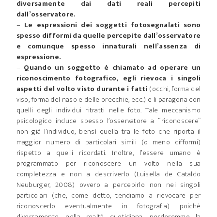
diversamente dai dati reali percepiti
dall’osservatore.
–
Le espressioni dei soggetti fotosegnalati sono
spesso difformi da quelle percepite dall’osservatore
e comunque spesso innaturali nell’assenza di
espressione.
–
Quando un soggetto è chiamato ad operare un
riconoscimento fotografico, egli rievoca i singoli
aspetti del volto visto durante i fatti
(occhi, forma del
viso, forma del naso e delle orecchie, ecc.) e li paragona con
quelli degli individui ritratti nelle foto. Tale meccanismo
psicologico induce spesso l’osservatore a “riconoscere”
non già l’individuo, bensì quella tra le foto che riporta il
maggior numero di particolari simili (o meno difformi)
rispetto a quelli ricordati. Inoltre, l’essere umano è
programmato per riconoscere un volto nella sua
completezza e non a descriverlo (Luisella de Cataldo
Neuburger, 2008) ovvero a percepirlo non nei singoli
particolari (che, come detto, tendiamo a rievocare per
riconoscerlo eventualmente in fotografia) poiché
diversamente, nella realtà quotidiana, perderemmo la