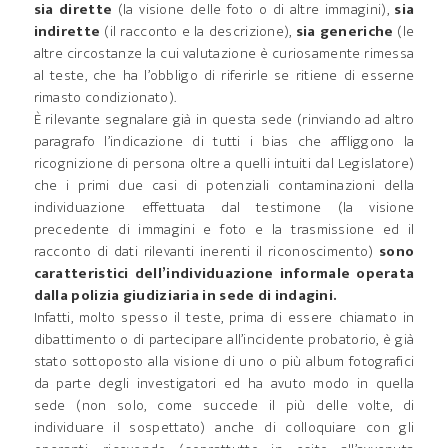
sia dirette
(la visione delle foto o di altre immagini),
sia
indirette
(il racconto e la descrizione),
sia generiche
(le
altre circostanze la cui valutazione è curiosamente rimessa
al teste, che ha l’obbligo di riferirle se ritiene di esserne
rimasto condizionato).
È rilevante segnalare già in questa sede (rinviando ad altro
paragrafo l’indicazione di tutti i bias che affliggono la
ricognizione di persona oltre a quelli intuiti dal Legislatore)
che i primi due casi di potenziali contaminazioni della
individuazione effettuata dal testimone (la visione
precedente di immagini e foto e la trasmissione ed il
racconto di dati rilevanti inerenti il riconoscimento)
sono
caratteristici dell’individuazione informale operata
dalla polizia giudiziaria in sede di indagini.
Infatti, molto spesso il teste, prima di essere chiamato in
dibattimento o di partecipare all’incidente probatorio, è già
stato sottoposto alla visione di uno o più album fotografici
da parte degli investigatori ed ha avuto modo in quella
sede (non solo, come succede il più delle volte, di
individuare il sospettato) anche di colloquiare con gli