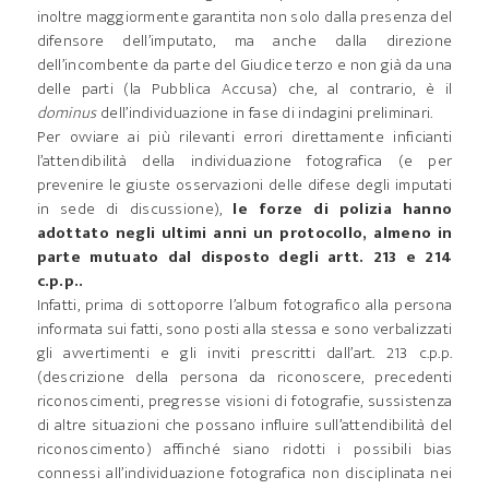
inoltre maggiormente garantita non solo dalla presenza del
difensore dell’imputato, ma anche dalla direzione
dell’incombente da parte del Giudice terzo e non già da una
delle parti (la Pubblica Accusa) che, al contrario, è il
dominus
dell’individuazione in fase di indagini preliminari.
Per ovviare ai più rilevanti errori direttamente inficianti
l’attendibilità della individuazione fotografica (e per
prevenire le giuste osservazioni delle difese degli imputati
in sede di discussione),
le forze di polizia hanno
adottato negli ultimi anni un protocollo, almeno in
parte mutuato dal disposto degli artt. 213 e 214
c.p.p..
Infatti, prima di sottoporre l’album fotografico alla persona
informata sui fatti, sono posti alla stessa e sono verbalizzati
gli avvertimenti e gli inviti prescritti dall’art. 213 c.p.p.
(descrizione della persona da riconoscere, precedenti
riconoscimenti, pregresse visioni di fotografie, sussistenza
di altre situazioni che possano influire sull’attendibilità del
riconoscimento) affinché siano ridotti i possibili bias
connessi all’individuazione fotografica non disciplinata nei