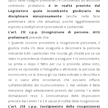
tipico delle indagini preliminari) e considerato ad altissimo
contenuto probatorio
è in realtà previsto dal
Legislatore quale incombente giudiziario da
disciplinare minuziosamente
(anche nella fase
preliminare oltre che attuativa), poiché oggettivamente
esposto a multipli errori procedurali e sostanziali.
L’art. 213 c.p.p. (ricognizione di persone. Atti
preliminari)
prevede che:
1. Quando occorre procedere a ricognizione personale, il
giudice invita chi deve eseguirla a descrivere la persona
indicando tutti i particolari che ricorda; gli chiede poi se sia
stato in precedenza chiamato a eseguire il riconoscimento,
se, prima o dopo il fatto per cui si procede, abbia visto,
anche se riprodotta in fotografia o altrimenti, la persona da
riconoscere, se la stessa gli sia stata indicata o descritta e
se vi siano altre circostanze che possano influire
sull’attendibilità del riconoscimento. 2. Nel verbale è fatta
menzione degli adempimenti previsti dal comma 1 e delle
dichiarazioni rese. 3. L’inosservanza delle disposizioni
previste dai commi 1 e 2 è causa di nullità della ricognizione.
L’art. 214 c.p.p. (svolgimento della ricognizione)