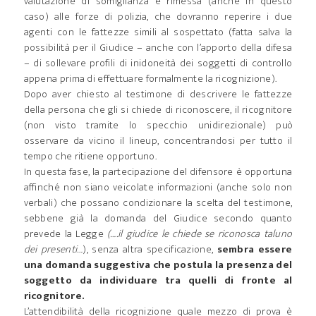
valutazione di somiglianza è rimessa (anche in questo
caso) alle forze di polizia, che dovranno reperire i due
agenti con le fattezze simili al sospettato (fatta salva la
possibilità per il Giudice – anche con l’apporto della difesa
– di sollevare profili di inidoneità dei soggetti di controllo
appena prima di effettuare formalmente la ricognizione).
Dopo aver chiesto al testimone di descrivere le fattezze
della persona che gli si chiede di riconoscere, il ricognitore
(non visto tramite lo specchio unidirezionale) può
osservare da vicino il lineup, concentrandosi per tutto il
tempo che ritiene opportuno.
In questa fase, la partecipazione del difensore è opportuna
affinché non siano veicolate informazioni (anche solo non
verbali) che possano condizionare la scelta del testimone,
sebbene già la domanda del Giudice secondo quanto
prevede la Legge
(….il giudice le chiede se riconosca taluno
dei presenti…
), senza altra specificazione,
sembra essere
una domanda suggestiva che postula la presenza del
soggetto da individuare tra quelli di fronte al
ricognitore.
L’attendibilità della ricognizione quale mezzo di prova è