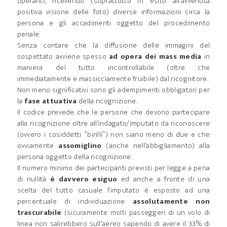
operanti, ricevendo (soprattutto in esito all’avvenuta
positiva visione delle foto) diverse informazioni circa la
persona e gli accadimenti oggetto del procedimento
penale.
Senza contare che la diffusione delle immagini del
sospettato avviene spesso
ad opera dei mass media
in
maniera del tutto incontrollabile (oltre che
immediatamente e massicciamente fruibile) dal ricognitore.
Non meno significativi sono gli adempimenti obbligatori per
la
fase attuativa
della ricognizione.
Il codice prevede che le persone che devono partecipare
alla ricognizione oltre all’indagato/imputato da riconoscere
(ovvero i cosiddetti “birilli”) non siano meno di due e che
ovviamente
assomiglino
(anche nell’abbigliamento) alla
persona oggetto della ricognizione.
Il numero minimo dei partecipanti previsti per legge a pena
di nullità
è davvero esiguo
ed anche a fronte di una
scelta del tutto casuale l’imputato è esposto ad una
percentuale di individuazione
assolutamente non
trascurabile
(sicuramente molti passeggeri di un volo di
linea non salirebbero sull’aereo sapendo di avere il 33% di