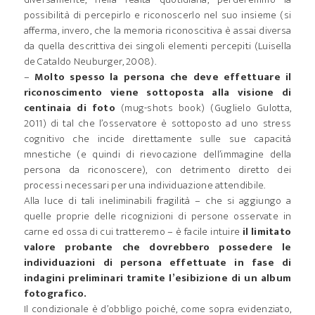
possibilità di percepirlo e riconoscerlo nel suo insieme (si
afferma, invero, che la memoria riconoscitiva è assai diversa
da quella descrittiva dei singoli elementi percepiti (Luisella
de Cataldo Neuburger, 2008).
–
Molto spesso la persona che deve effettuare il
riconoscimento viene sottoposta alla visione di
centinaia di foto
(mug-shots book) (Guglielo Gulotta,
2011) di tal che l’osservatore è sottoposto ad uno stress
cognitivo che incide direttamente sulle sue capacità
mnestiche (e quindi di rievocazione dell’immagine della
persona da riconoscere), con detrimento diretto dei
processi necessari per una individuazione attendibile.
Alla luce di tali ineliminabili fragilità – che si aggiungo a
quelle proprie delle ricognizioni di persone osservate in
carne ed ossa di cui tratteremo – è facile intuire
il limitato
valore probante che dovrebbero possedere le
individuazioni di persona effettuate in fase di
indagini preliminari tramite l’esibizione di un album
fotografico.
Il condizionale è d’obbligo poiché, come sopra evidenziato,