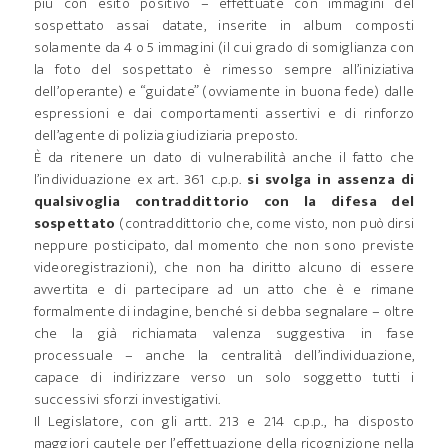
più con esito positivo – effettuate con immagini del
sospettato assai datate, inserite in album composti
solamente da 4 o 5 immagini (il cui grado di somiglianza con
la foto del sospettato è rimesso sempre all’iniziativa
dell’operante) e “guidate” (ovviamente in buona fede) dalle
espressioni e dai comportamenti assertivi e di rinforzo
dell’agente di polizia giudiziaria preposto.
È da ritenere un dato di vulnerabilità anche il fatto che
l’individuazione ex art. 361 c.p.p.
si svolga in assenza di
qualsivoglia contraddittorio con la difesa del
sospettato
(contraddittorio che, come visto, non può dirsi
neppure posticipato, dal momento che non sono previste
videoregistrazioni), che non ha diritto alcuno di essere
avvertita e di partecipare ad un atto che è e rimane
formalmente di indagine, benché si debba segnalare – oltre
che la già richiamata valenza suggestiva in fase
processuale – anche la centralità dell’individuazione,
capace di indirizzare verso un solo soggetto tutti i
successivi sforzi investigativi.
Il Legislatore, con gli artt. 213 e 214 c.p.p., ha disposto
maggiori cautele per l’effettuazione della ricognizione nella