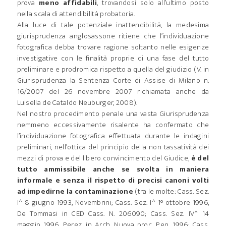
prova
meno affidabili
, trovandosi solo all’ultimo posto
nella scala di attendibilità probatoria.
Alla luce di tale potenziale inattendibilità, la medesima
giurisprudenza anglosassone ritiene che l’individuazione
fotografica debba trovare ragione soltanto nelle esigenze
investigative con le finalità proprie di una fase del tutto
preliminare e prodromica rispetto a quella del giudizio (V. in
Giurisprudenza la Sentenza Corte di Assise di Milano n.
16/2007 del 26 novembre 2007 richiamata anche da
Luisella de Cataldo Neuburger, 2008).
Nel nostro procedimento penale una vasta Giurisprudenza
nemmeno eccessivamente risalente ha confermato che
l’individuazione fotografica effettuata durante le indagini
preliminari, nell’ottica del principio della non tassatività dei
mezzi di prova e del libero convincimento del Giudice,
è del
tutto ammissibile anche se svolta in maniera
informale e senza il rispetto di precisi canoni volti
ad impedirne la contaminazione
(tra le molte: Cass. Sez.
I^ 8 giugno 1993, Novembrini; Cass. Sez. I^ 1° ottobre 1996,
De Tommasi in CED Cass. N. 206090; Cass. Sez. IV^ 14
maggio 1996, Perez, in Arch. Nuova proc. Pen. 1996; Cass.