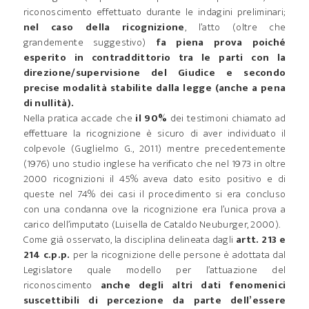
riconoscimento effettuato durante le indagini preliminari;
nel caso della ricognizione
, l’atto (oltre che
grandemente suggestivo)
fa piena prova poiché
esperito in contraddittorio tra le parti con la
direzione/supervisione del Giudice e secondo
precise modalità stabilite dalla legge (anche a pena
di nullità).
Nella pratica accade che
il 90%
dei testimoni chiamato ad
effettuare la ricognizione è sicuro di aver individuato il
colpevole (Guglielmo G., 2011) mentre precedentemente
(1976) uno studio inglese ha verificato che nel 1973 in oltre
2000 ricognizioni il 45% aveva dato esito positivo e di
queste nel 74% dei casi il procedimento si era concluso
con una condanna ove la ricognizione era l’unica prova a
carico dell’imputato (Luisella de Cataldo Neuburger, 2000).
Come già osservato, la disciplina delineata dagli
artt. 213 e
214 c.p.p.
per la ricognizione delle persone è adottata dal
Legislatore quale modello per l’attuazione del
riconoscimento
anche degli altri dati fenomenici
suscettibili di percezione da parte dell’essere