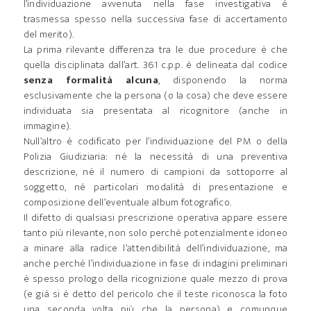
l’individuazione avvenuta nella fase investigativa è
trasmessa spesso nella successiva fase di accertamento
del merito).
La prima rilevante differenza tra le due procedure è che
quella disciplinata dall’art. 361 c.p.p. è delineata dal codice
senza formalità alcuna
, disponendo la norma
esclusivamente che la persona (o la cosa) che deve essere
individuata sia presentata al ricognitore (anche in
immagine).
Null’altro è codificato per l’individuazione del PM o della
Polizia Giudiziaria: né la necessità di una preventiva
descrizione, né il numero di campioni da sottoporre al
soggetto, né particolari modalità di presentazione e
composizione dell’eventuale album fotografico.
Il difetto di qualsiasi prescrizione operativa appare essere
tanto più rilevante, non solo perché potenzialmente idoneo
a minare alla radice l’attendibilità dell’individuazione, ma
anche perché l’individuazione in fase di indagini preliminari
è spesso prologo della ricognizione quale mezzo di prova
(e già si è detto del pericolo che il teste riconosca la foto
una seconda volta più che la persona) e comunque