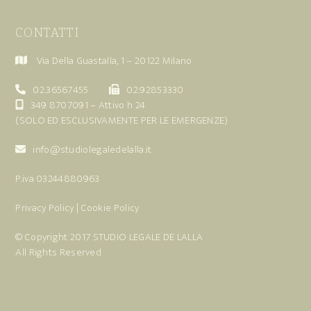
CONTATTI
Via Della Guastalla, 1 – 20122 Milano
02.36567455
02.92853330
349 8707091
– Attivo h 24
(SOLO ED ESCLUSIVAMENTE PER LE EMERGENZE)
info@studiolegaledelalla.it
P.iva 03244880963
Privacy Policy
|
Cookie Policy
© Copyright 2017
STUDIO LEGALE DE LALLA
All Rights Reserved