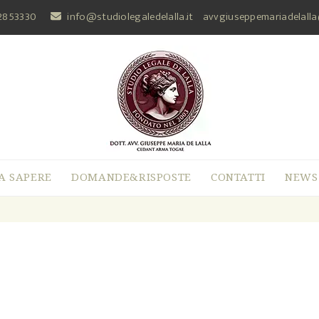
2853330
info@studiolegaledelalla.it
avvgiuseppemariadelall
A SAPERE
DOMANDE&RISPOSTE
CONTATTI
NEWS