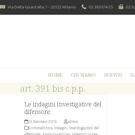
Skip
Via Della Guastalla, 1 - 20122 Milano
02.36567455
02.9
to
content
HOME
CHI SIAMO
SERVIZI
D
art. 391 bis c.p.p.
Le indagini investigative del
difensore.
23 Gennaio 2013
admin
Criminalistica, indagini, investigazioni del
difensore.
,
Errori Giudiziari, indennizzo per