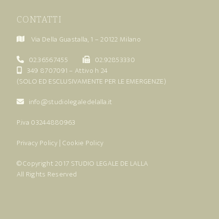
CONTATTI
Via Della Guastalla, 1 – 20122 Milano
02.36567455
02.92853330
349 8707091
– Attivo h 24
(SOLO ED ESCLUSIVAMENTE PER LE EMERGENZE)
info@studiolegaledelalla.it
P.iva 03244880963
Privacy Policy
|
Cookie Policy
© Copyright 2017
STUDIO LEGALE DE LALLA
All Rights Reserved