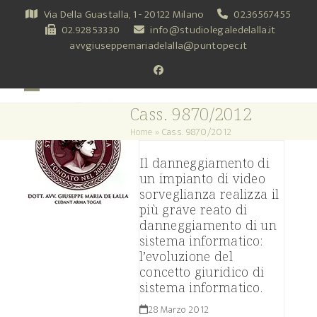
Skip
Via Della Guastalla, 1 - 20122 Milano
02.36567455
to
02.92853330
info@studiolegaledelalla.it
content
avvgiuseppemariadelalla@puntopec.it
Facebook
Open
Close
Cass. 9870/2012
mobile
mobile
Home
»
Cass. 9870/2012
menu
menu
Il danneggiamento di
un impianto di video
sorveglianza realizza il
più grave reato di
danneggiamento di un
sistema informatico:
l’evoluzione del
concetto giuridico di
sistema informatico.
28 Marzo 2012