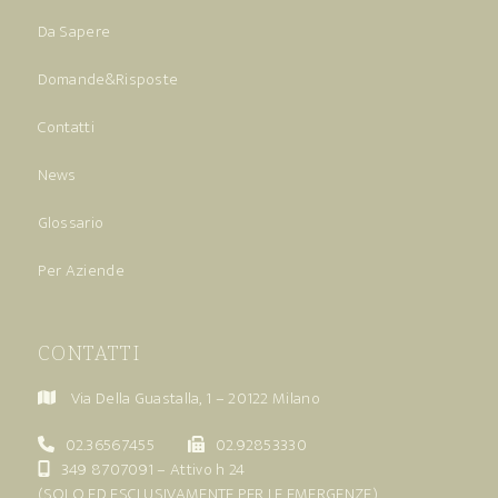
Da Sapere
Domande&Risposte
Contatti
News
Glossario
Per Aziende
CONTATTI
Via Della Guastalla, 1 – 20122 Milano
02.36567455
02.92853330
349 8707091
– Attivo h 24
(SOLO ED ESCLUSIVAMENTE PER LE EMERGENZE)