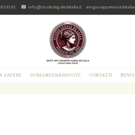
2853330
info@studiolegaledelalla.it
avvgiuseppemariadelall
A SAPERE
DOMANDE&RISPOSTE
CONTATTI
NEWS