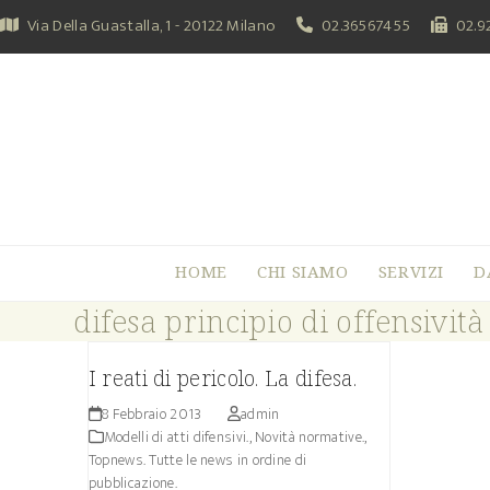
Skip
Via Della Guastalla, 1 - 20122 Milano
02.36567455
02.9
to
content
HOME
CHI SIAMO
SERVIZI
D
difesa principio di offensività
I reati di pericolo. La difesa.
8 Febbraio 2013
admin
Modelli di atti difensivi.
,
Novità normative.
,
Topnews. Tutte le news in ordine di
pubblicazione.