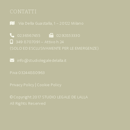
CONTATTI
Via Della Guastalla, 1 – 20122 Milano
02.36567455
02.92853330
349 8707091
– Attivo h 24
(SOLO ED ESCLUSIVAMENTE PER LE EMERGENZE)
info@studiolegaledelalla.it
P.iva 03244880963
Privacy Policy
|
Cookie Policy
© Copyright 2017
STUDIO LEGALE DE LALLA
All Rights Reserved