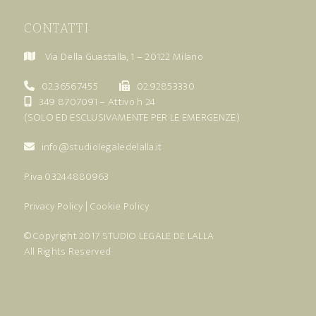
CONTATTI
Via Della Guastalla, 1 – 20122 Milano
02.36567455
02.92853330
349 8707091
– Attivo h 24
(SOLO ED ESCLUSIVAMENTE PER LE EMERGENZE)
info@studiolegaledelalla.it
P.iva 03244880963
Privacy Policy
|
Cookie Policy
© Copyright 2017
STUDIO LEGALE DE LALLA
All Rights Reserved