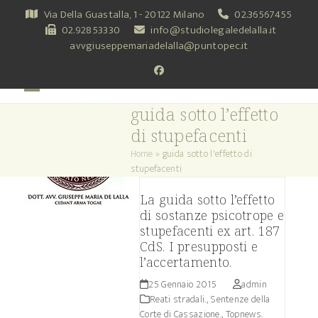
Skip
Via Della Guastalla, 1 - 20122 Milano
02.36567455
to
02.92853330
info@studiolegaledelalla.it
content
avvgiuseppemariadelalla@puntopec.it
Facebook
Open
Close
guida sotto l’effetto
mobile
mobile
di stupefacenti
menu
menu
Home
»
guida sotto l'effetto di
stupefacenti
La guida sotto l’effetto
di sostanze psicotrope e
stupefacenti ex art. 187
CdS. I presupposti e
l’accertamento.
25 Gennaio 2015
admin
Reati stradali.
,
Sentenze della
Corte di Cassazione.
,
Topnews.