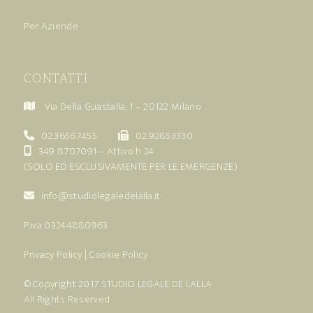
Per Aziende
CONTATTI
Via Della Guastalla, 1 – 20122 Milano
02.36567455
02.92853330
349 8707091
– Attivo h 24
(SOLO ED ESCLUSIVAMENTE PER LE EMERGENZE)
info@studiolegaledelalla.it
P.iva 03244880963
Privacy Policy
|
Cookie Policy
© Copyright 2017
STUDIO LEGALE DE LALLA
All Rights Reserved