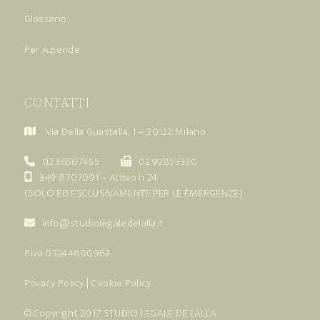
Glossario
Per Aziende
CONTATTI
Via Della Guastalla, 1 – 20122 Milano
02.36567455
02.92853330
349 8707091
– Attivo h 24
(SOLO ED ESCLUSIVAMENTE PER LE EMERGENZE)
info@studiolegaledelalla.it
P.iva 03244880963
Privacy Policy
|
Cookie Policy
© Copyright 2017
STUDIO LEGALE DE LALLA