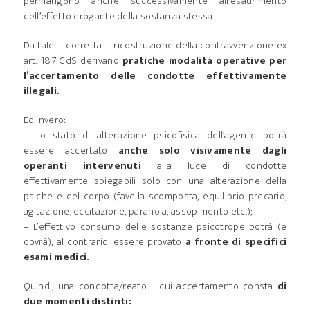
permangono anche successivamente all’esaurimento
dell’effetto drogante della sostanza stessa.
Da tale – corretta – ricostruzione della contravvenzione ex
art. 187 CdS derivano
pratiche modalità operative per
l’accertamento delle condotte effettivamente
illegali.
Ed invero:
– Lo stato di alterazione psicofisica dell’agente potrà
essere accertato
anche solo visivamente dagli
operanti intervenuti
alla luce di condotte
effettivamente spiegabili solo con una alterazione della
psiche e del corpo (favella scomposta, equilibrio precario,
agitazione, eccitazione, paranoia, assopimento etc.);
– L’effettivo consumo delle sostanze psicotrope potrà (e
dovrà), al contrario, essere provato
a fronte di specifici
esami medici.
Quindi, una condotta/reato il cui accertamento consta
di
due momenti distinti: