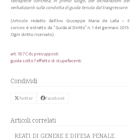
fattispecie concreta, in primo luogo, del dichiarazioni dei
verbalizzanti sulla condotta di guida tenuta dal trasgressore.
(Articolo redatto dall’Avv. Giuseppe Maria de Lalla – il
corsivo è estratto da “Guida al Diritto” n. 1 del gennaio 2015.
Ogni diritto riservato).
art. 187 Cds presupposti
guida sotto l'effetto di stupefacenti
Condividi
Twitter
Facebook
Articoli correlati
REATI DI GENERE E DIFESA PENALE.