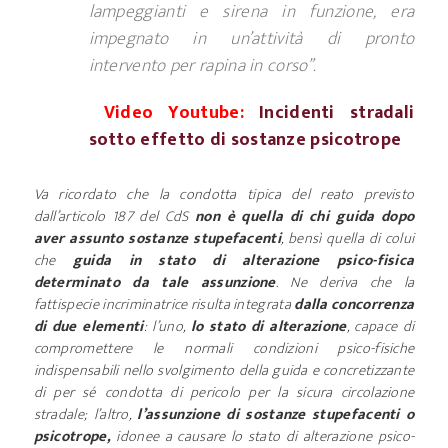
lampeggianti e sirena in funzione, era
impegnato in un’attività di pronto
intervento per rapina in corso”.
Video Youtube:
Incidenti stradali
sotto effetto di sostanze psicotrope
Va ricordato che la condotta tipica del reato previsto
dall’articolo 187 del CdS
non è quella di chi guida dopo
aver assunto sostanze stupefacenti
, bensì quella di colui
che
guida in stato di alterazione psico-fisica
determinato da tale assunzione
. Ne deriva che la
fattispecie incriminatrice risulta integrata
dalla concorrenza
di due elementi
: l’uno,
lo stato di alterazione
, capace di
compromettere le normali condizioni psico-fisiche
indispensabili nello svolgimento della guida e concretizzante
di per sé condotta di pericolo per la sicura circolazione
stradale; l’altro,
l’assunzione di sostanze stupefacenti
o
psicotrope,
idonee a causare lo stato di alterazione psico-