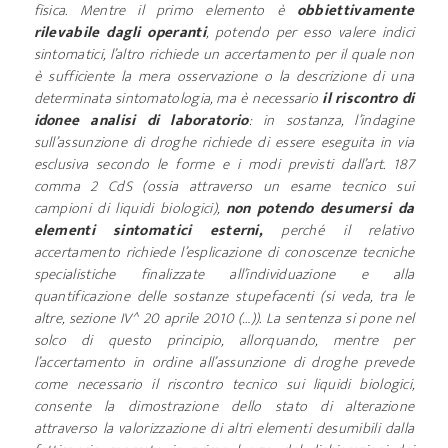
fisica. Mentre il primo elemento è
obbiettivamente
rilevabile dagli operanti
, potendo per esso valere indici
sintomatici, l’altro richiede un accertamento per il quale non
è sufficiente la mera osservazione o la descrizione di una
determinata sintomatologia, ma è necessario
il riscontro di
idonee analisi di laboratorio
: in sostanza, l’indagine
sull’assunzione di droghe richiede di essere eseguita in via
esclusiva secondo le forme e i modi previsti dall’art. 187
comma 2 CdS (ossia attraverso un esame tecnico sui
campioni di liquidi biologici),
non potendo desumersi da
elementi sintomatici esterni,
perché il relativo
accertamento richiede l’esplicazione di conoscenze tecniche
specialistiche finalizzate all’individuazione e alla
quantificazione delle sostanze stupefacenti (si veda, tra le
altre, sezione IV^ 20 aprile 2010 (…)). La sentenza si pone nel
solco di questo principio, allorquando, mentre per
l’accertamento in ordine all’assunzione di droghe prevede
come necessario il riscontro tecnico sui liquidi biologici,
consente la dimostrazione dello stato di alterazione
attraverso la valorizzazione di altri elementi desumibili dalla