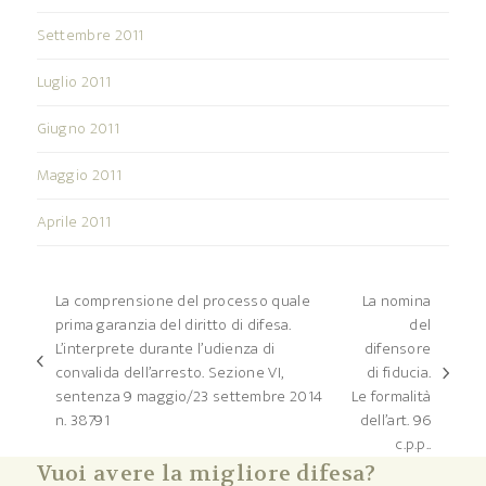
Settembre 2011
Luglio 2011
Giugno 2011
Maggio 2011
Aprile 2011
La comprensione del processo quale
La nomina
prima garanzia del diritto di difesa.
del
L’interprete durante l’udienza di
difensore
post
convalida dell’arresto. Sezione VI,
di fiducia.
articolo
precedente:
sentenza 9 maggio/23 settembre 2014
Le formalità
successivo:
n. 38791
dell’art. 96
c.p.p..
Vuoi avere la migliore difesa?