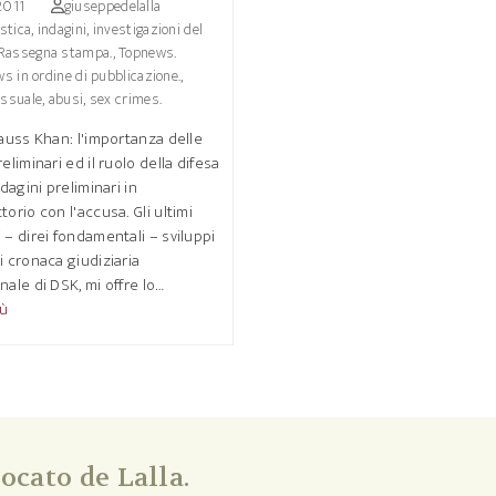
2011
giuseppedelalla
stica, indagini, investigazioni del
Rassegna stampa.
,
Topnews.
ws in ordine di pubblicazione.
,
ssuale, abusi, sex crimes.
rauss Khan: l'importanza delle
eliminari ed il ruolo della difesa
ndagini preliminari in
torio con l'accusa. Gli ultimi
 – direi fondamentali – sviluppi
i cronaca giudiziaria
nale di DSK, mi offre lo…
iù
ocato de Lalla.