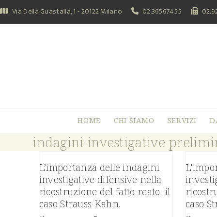
Skip
Via Della Guastalla, 1 - 20122 Milano
02.36567455
02.9
to
content
HOME
CHI SIAMO
SERVIZI
D
indagini investigative prelimi
L’importanza delle indagini
L'impor
investigative difensive nella
investi
ricostruzione del fatto reato: il
ricostr
caso Strauss Kahn.
caso S