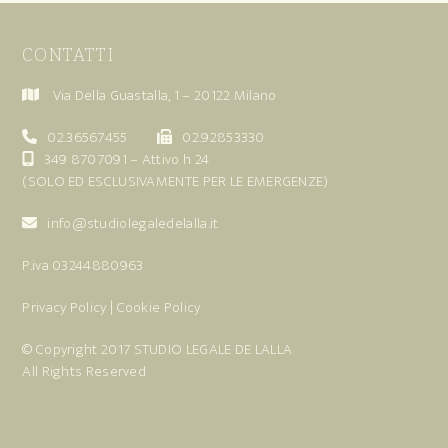
CONTATTI
Via Della Guastalla, 1 – 20122 Milano
02.36567455
02.92853330
349 8707091
– Attivo h 24
(SOLO ED ESCLUSIVAMENTE PER LE EMERGENZE)
info@studiolegaledelalla.it
P.iva 03244880963
Privacy Policy
|
Cookie Policy
© Copyright 2017
STUDIO LEGALE DE LALLA
All Rights Reserved