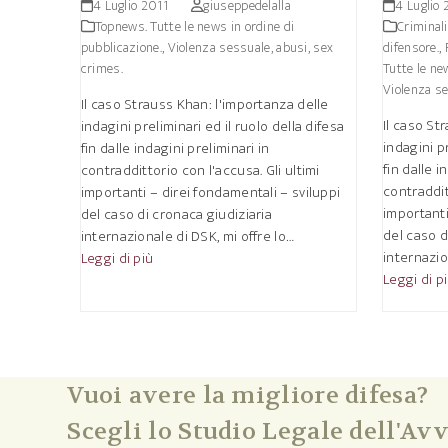
4 Luglio 2011
giuseppedelalla
4 Luglio 
Topnews. Tutte le news in ordine di
Criminali
pubblicazione.
,
Violenza sessuale, abusi, sex
difensore.
,
crimes.
Tutte le ne
Violenza se
Il caso Strauss Khan: l'importanza delle
Il caso St
indagini preliminari ed il ruolo della difesa
indagini pr
fin dalle indagini preliminari in
fin dalle i
contraddittorio con l'accusa. Gli ultimi
contraddit
importanti – direi fondamentali – sviluppi
importanti
del caso di cronaca giudiziaria
del caso d
internazionale di DSK, mi offre lo…
internazio
Leggi di più
Leggi di p
Vuoi avere la migliore difesa?
Scegli lo Studio Legale dell'Avv