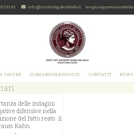
2853330
info@studiolegaledelalla.it
avvgiuseppemariadelall
A SAPERE
DOMANDE&RISPOSTE
CONTATTI
NEWS
nari
tanza delle indagini
gative difensive nella
uzione del fatto reato: il
trauss Kahn.