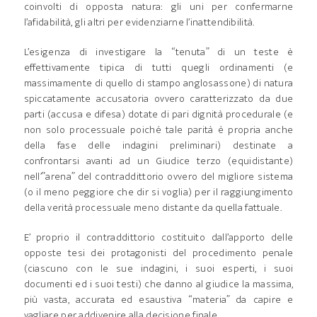
coinvolti di opposta natura: gli uni per confermarne
l’afidabilità, gli altri per evidenziarne l’inattendibilità.
L’esigenza di investigare la “tenuta” di un teste è
effettivamente tipica di tutti quegli ordinamenti (e
massimamente di quello di stampo anglosassone) di natura
spiccatamente accusatoria ovvero caratterizzato da due
parti (accusa e difesa) dotate di pari dignità procedurale (e
non solo processuale poiché tale parità è propria anche
della fase delle indagini preliminari) destinate a
confrontarsi avanti ad un Giudice terzo (equidistante)
nell’”arena” del contraddittorio ovvero del migliore sistema
(o il meno peggiore che dir si voglia) per il raggiungimento
della verità processuale meno distante da quella fattuale.
E’ proprio il contraddittorio costituito dall’apporto delle
opposte tesi dei protagonisti del procedimento penale
(ciascuno con le sue indagini, i suoi esperti, i suoi
documenti ed i suoi testi) che danno al giudice la massima,
più vasta, accurata ed esaustiva “materia” da capire e
vagliare per addivenire alla decisione finale.