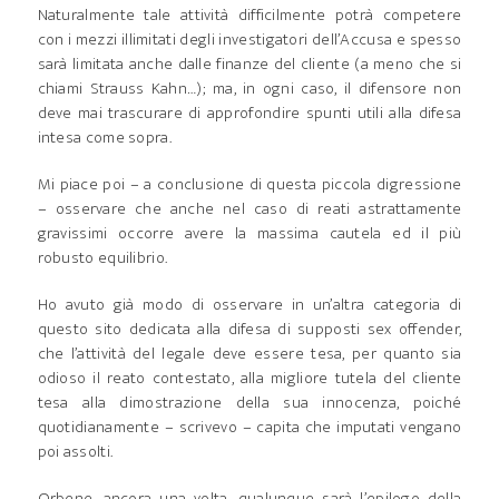
Naturalmente tale attività difficilmente potrà competere
con i mezzi illimitati degli investigatori dell’Accusa e spesso
sarà limitata anche dalle finanze del cliente (a meno che si
chiami Strauss Kahn…); ma, in ogni caso, il difensore non
deve mai trascurare di approfondire spunti utili alla difesa
intesa come sopra.
Mi piace poi – a conclusione di questa piccola digressione
– osservare che anche nel caso di reati astrattamente
gravissimi occorre avere la massima cautela ed il più
robusto equilibrio.
Ho avuto già modo di osservare in un’altra categoria di
questo sito dedicata alla difesa di supposti sex offender,
che l’attività del legale deve essere tesa, per quanto sia
odioso il reato contestato, alla migliore tutela del cliente
tesa alla dimostrazione della sua innocenza, poiché
quotidianamente – scrivevo – capita che imputati vengano
poi assolti.
Orbene, ancora una volta, qualunque sarà l’epilogo della