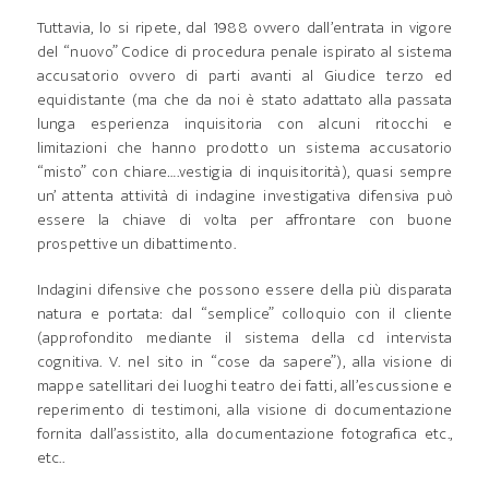
Tuttavia, lo si ripete, dal 1988 ovvero dall’entrata in vigore
del “nuovo” Codice di procedura penale ispirato al sistema
accusatorio ovvero di parti avanti al Giudice terzo ed
equidistante (ma che da noi è stato adattato alla passata
lunga esperienza inquisitoria con alcuni ritocchi e
limitazioni che hanno prodotto un sistema accusatorio
“misto” con chiare….vestigia di inquisitorità), quasi sempre
un’ attenta attività di indagine investigativa difensiva può
essere la chiave di volta per affrontare con buone
prospettive un dibattimento.
Indagini difensive che possono essere della più disparata
natura e portata: dal “semplice” colloquio con il cliente
(approfondito mediante il sistema della cd intervista
cognitiva. V. nel sito in “cose da sapere”), alla visione di
mappe satellitari dei luoghi teatro dei fatti, all’escussione e
reperimento di testimoni, alla visione di documentazione
fornita dall’assistito, alla documentazione fotografica etc.,
etc..