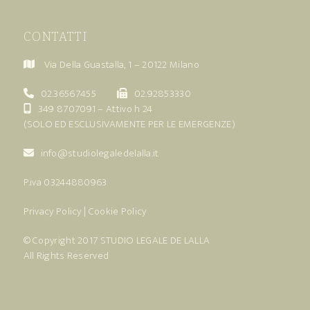
CONTATTI
Via Della Guastalla, 1 – 20122 Milano
02.36567455
02.92853330
349 8707091
– Attivo h 24
(SOLO ED ESCLUSIVAMENTE PER LE EMERGENZE)
info@studiolegaledelalla.it
P.iva 03244880963
Privacy Policy
|
Cookie Policy
© Copyright 2017
STUDIO LEGALE DE LALLA
All Rights Reserved