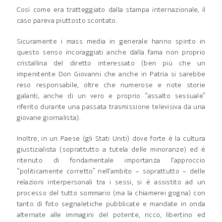
Così come era tratteggiato dalla stampa internazionale, il
caso pareva piuttosto scontato.
Sicuramente i mass media in generale hanno spinto in
questo senso incoraggiati anche dalla fama non proprio
cristallina del diretto interessato (ben più che un
impenitente Don Giovanni che anche in Patria si sarebbe
reso responsabile, oltre che numerose e note storie
galanti, anche di un vero e proprio “assalto sessuale”
riferito durante una passata trasmissione televisiva da una
giovane giornalista).
Inoltre, in un Paese (gli Stati Uniti) dove forte è la cultura
giustizialista (soprattutto a tutela delle minoranze) ed è
ritenuto di fondamentale importanza l’approccio
“politicamente corretto” nell’ambito – soprattutto – delle
relazioni interpersonali tra i sessi, si è assistito ad un
processo del tutto sommario (ma la chiamerei gogna) con
tanto di foto segnaletiche pubblicate e mandate in onda
alternate alle immagini del potente, ricco, libertino ed