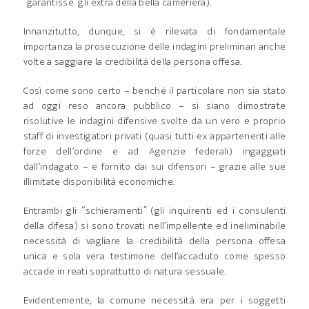
“garantisse” gli extra della bella cameriera).
Innanzitutto, dunque, si è rilevata di fondamentale
importanza la prosecuzione delle indagini preliminari anche
volte a saggiare la credibilità della persona offesa.
Così come sono certo – benché il particolare non sia stato
ad oggi reso ancora pubblico – si siano dimostrate
risolutive le indagini difensive svolte da un vero e proprio
staff di investigatori privati (quasi tutti ex appartenenti alle
forze dell’ordine e ad Agenzie federali) ingaggiati
dall’indagato – e fornito dai sui difensori – grazie alle sue
illimitate disponibilità economiche.
Entrambi gli “schieramenti” (gli inquirenti ed i consulenti
della difesa) si sono trovati nell’impellente ed ineliminabile
necessità di vagliare la credibilità della persona offesa
unica e sola vera testimone dell’accaduto come spesso
accade in reati soprattutto di natura sessuale.
Evidentemente, la comune necessità era per i soggetti