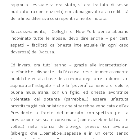
rapporto sessuale vi era stato, si era trattato di sesso
praticato tra consenzienti) non abbia giovato alla credibilità
della linea difensiva così repentinamente mutata.
Successivamente, i Colleghi di New York penso abbiano
indovinato tutte le mosse; devo dire anche – per certi
aspetti – facilitati dall’onesta intellettuale (in ogni caso
doverosa) dell’Accusa.
Ed invero, ora tutti sanno – grazie alle intercettazioni
telefoniche disposte dall’Accusa rese immediatamente
pubbliche ed alla base della revoca degli arresti domiciliari
applicati all’indagato – che la “povera” cameriera di colore,
buona musulmana, con un figlio, ed onesta lavoratrice
violentata dal potente (parrebbe…) essere un’astuta
prostituta già calunniatrice che si sarebbe vendicata dell’ex
Presidente a fronte del mancato corrispettivo per la
prestazione sessuale consumata (come avrebbe fatto altre
volte…) nella stanza dell’albergo presso cui lavorava
(albergo che ….parrebbe…sapesse e in un certo senso