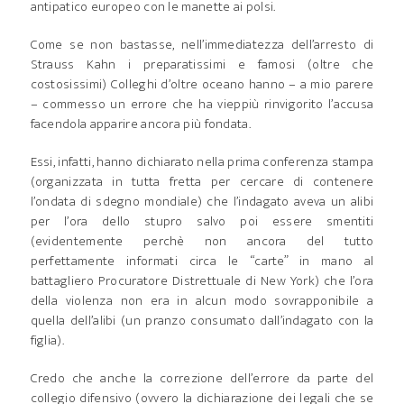
antipatico europeo con le manette ai polsi.
Come se non bastasse, nell’immediatezza dell’arresto di
Strauss Kahn i preparatissimi e famosi (oltre che
costosissimi) Colleghi d’oltre oceano hanno – a mio parere
– commesso un errore che ha vieppiù rinvigorito l’accusa
facendola apparire ancora più fondata.
Essi, infatti, hanno dichiarato nella prima conferenza stampa
(organizzata in tutta fretta per cercare di contenere
l’ondata di sdegno mondiale) che l’indagato aveva un alibi
per l’ora dello stupro salvo poi essere smentiti
(evidentemente perchè non ancora del tutto
perfettamente informati circa le “carte” in mano al
battagliero Procuratore Distrettuale di New York) che l’ora
della violenza non era in alcun modo sovrapponibile a
quella dell’alibi (un pranzo consumato dall’indagato con la
figlia).
Credo che anche la correzione dell’errore da parte del
collegio difensivo (ovvero la dichiarazione dei legali che se